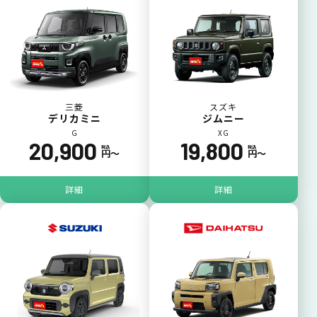
三菱
スズキ
デリカミニ
ジムニー
G
XG
20,900
19,800
税込
税込
円〜
円〜
詳細
詳細