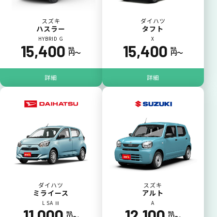
スズキ
ダイハツ
ハスラー
タフト
HYBRID G
X
15,400
15,400
税込
税込
円〜
円〜
詳細
詳細
ダイハツ
スズキ
ミライース
アルト
L SA Ⅲ
A
11,000
12,100
税込
税込
円〜
円〜