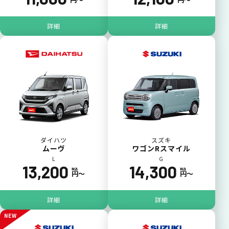
詳細
詳細
ダイハツ
スズキ
ムーヴ
ワゴンRスマイル
L
G
13,200
14,300
税込
税込
円〜
円〜
詳細
詳細
NEW