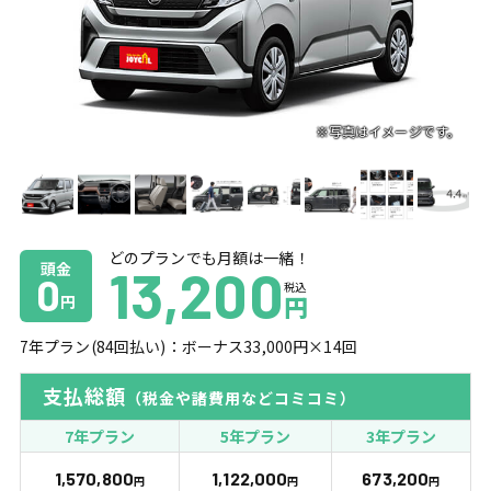
どのプランでも月額は一緒！
頭金
13,200
0
税込
円
円
7
年プラン(
84
回払い)：ボーナス
33,000
円×
14
回
支払総額
（税金や諸費用などコミコミ）
7年プラン
5年プラン
3年プラン
1,570,800
1,122,000
673,200
円
円
円