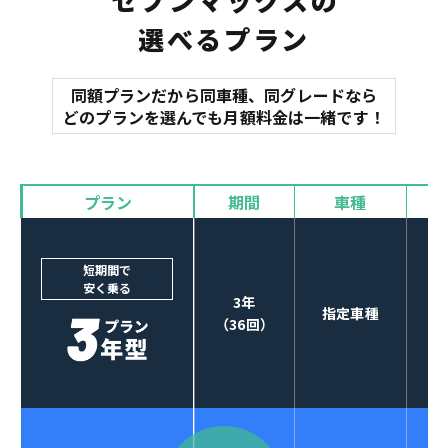
選べるプラン
同額プランだから同車種、同グレードなら
マット
どのプランを選んでも月額料金は一緒です！
オイル交換
諸費用
バイザー
プラン
期間
車種
カーナビやETCなど
POINT
3
オプションも選べる！
短期間で
安く乗る
3年
指定車種
（36回）