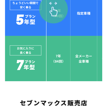
ちょうどいい期間で
安く乗る
5年
指定車種
セブンマックスなら
（60回）
POINT
4
クレジットカード払い可能
ジョイカルジャパンでは、カーリース決済を国際5大カ
ードブランド対応しています。
他にはないサービスがクレジットカード決済、賢くポ
お気に入りに
長く乗る
イント運用も！
7年
全メーカー
全
（84回）
全車種
お支払い可能カードブランド
セブンマックス販売店
お支払いを一元管理！しかも