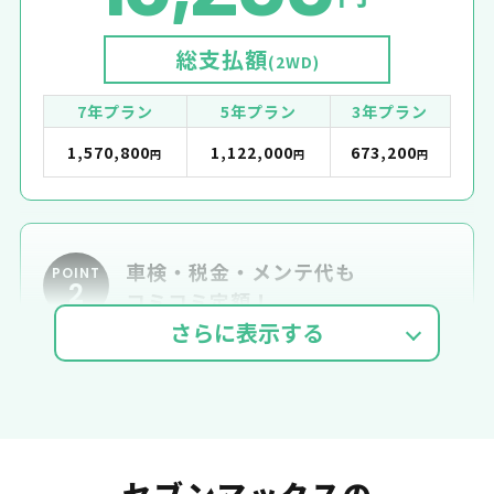
総支払額
(2WD)
7年プラン
5年プラン
3年プラン
1,570,800
1,122,000
673,200
円
円
円
車検・税金・メンテ代も
POINT
2
コミコミ定額！
車検費用
自動車税
自賠責
セブンマックスの