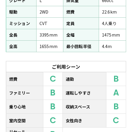
グレード
L
排気量
660cc
駆動
2WD
燃費
22.6km
ミッション
CVT
定員
4人乗り
全長
3395mm
全幅
1475mm
全高
1655mm
最小回転半径
4.4m
ご利用シーン
C
B
燃費
通勤
B
A
ファミリー
運転しやすさ
B
B
乗り心地
収納スペース
C
C
室内空間
女性向き
リセール