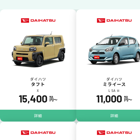
ダイハツ
ダイハツ
タフト
ミライース
X
L SA Ⅲ
15,400
11,000
ジョイカル たすカッター3
POINT
税込
税込
円〜
円〜
5
詳細
詳細