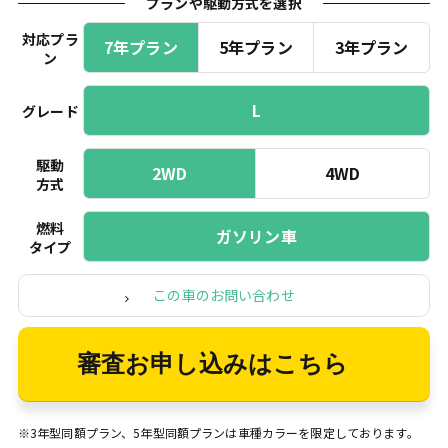
プランや駆動方式を選択
対応プラ
7年プラン
5年プラン
3年プラン
ン
L
グレード
駆動
2WD
4WD
方式
燃料
ガソリン車
タイプ
この車のお問い合わせ
審査お申し込みはこちら
※3年型同額プラン、5年型同額プランは車種カラーを限定しております。