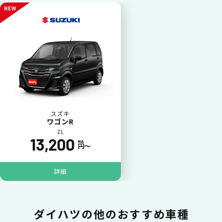
一括払いが可能
NEW
いままで難しかったカーリースの利用料金を
一括（一回）払いで可能。
スズキ
ワゴンR
ZL
13,200
税込
円〜
ポイントが貯まる
詳細
カーリース料金をカードで支払えるので、ポ
イントが貯まります。
ダイハツの
他のおすすめ車種