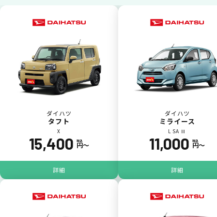
ダイハツ
ダイハツ
タフト
ミライース
X
L SA Ⅲ
15,400
11,000
ジョイカル たすカッター3
POINT
税込
税込
円〜
円〜
5
詳細
詳細