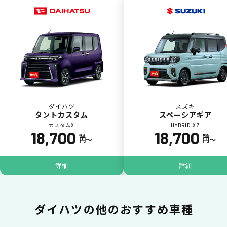
一括払いが可能
いままで難しかったカーリースの利用料金を
一括（一回）払いで可能。
ダイハツ
スズキ
タントカスタム
スペーシアギア
カスタムX
HYBRID XZ
18,700
18,700
税込
税込
円〜
円〜
ポイントが貯まる
詳細
詳細
カーリース料金をカードで支払えるので、ポ
イントが貯まります。
ダイハツの
他のおすすめ車種