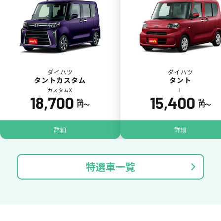
ダイハツ
ダイハツ
タントカスタム
タント
カスタムX
L
18,700
15,400
税込
税込
円〜
円〜
パンク
ガラス破損
詳細
詳細
特選車一覧