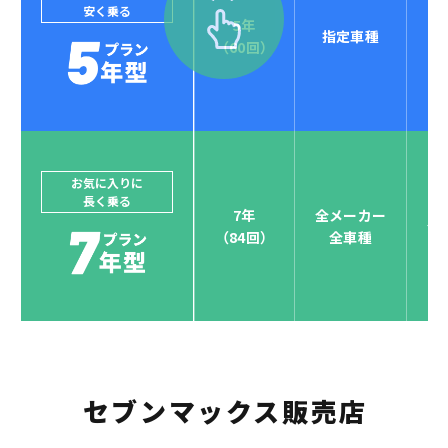
安く乗る
5年
指定車種
セブンマックスなら
（60回）
POINT
4
クレジットカード払い可能
ジョイカルジャパンでは、カーリース決済を国際5大カ
ードブランド対応しています。
他にはないサービスがクレジットカード決済、賢くポ
お気に入りに
長く乗る
イント運用も！
7年
全メーカー
全
（84回）
全車種
お支払い可能カードブランド
セブンマックス販売店
お支払いを一元管理！しかも
ポイント還元