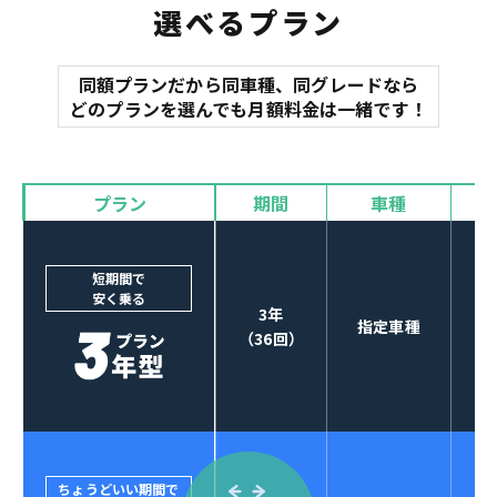
選べるプラン
同額プランだから同車種、同グレードなら
マット
どのプランを選んでも月額料金は一緒です！
オイル交換
諸費用
バイザー
プラン
期間
車種
カーナビやETCなど
POINT
3
オプションも選べる！
短期間で
安く乗る
3年
指定車種
（36回）
ちょうどいい期間で