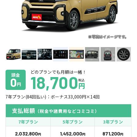
どのプランでも月額は一緒！
頭金
18,700
0
税込
円
円
7
年プラン(
84
回払い)：ボーナス
33,000
円×
14
回
支払総額
（税金や諸費用などコミコミ）
7年プラン
5年プラン
3年プラン
2,032,800
1,452,000
871,200
円
円
円