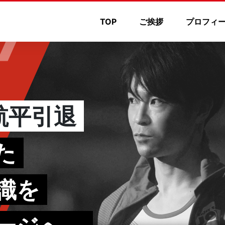
TOP
ご挨拶
プロフィ
航平引退
た
識を