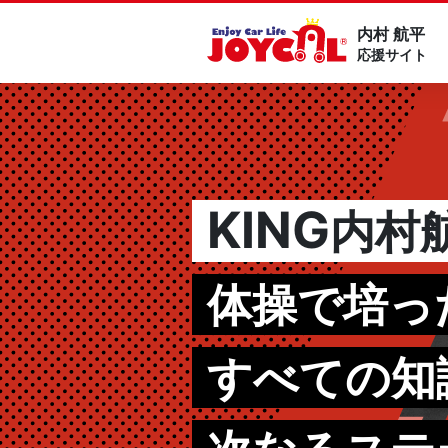
内村 航平
応援サイト
KING
内村
体操で培っ
すべての知