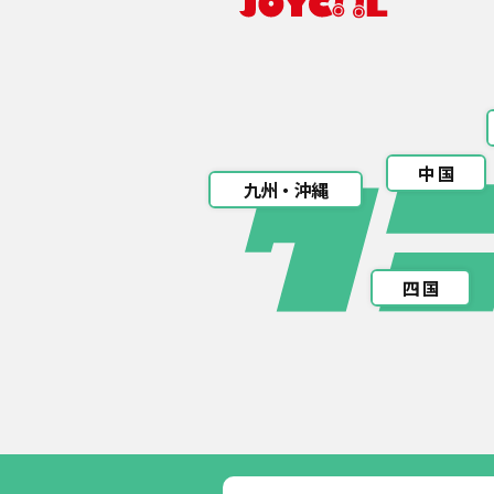
中 国
九州・沖縄
四 国