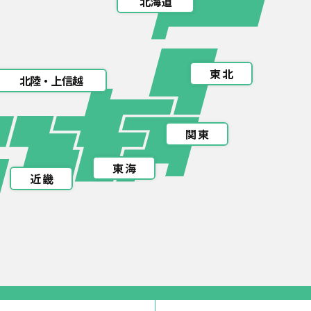
北海道
東 北
北陸・上信越
関 東
東 海
近 畿