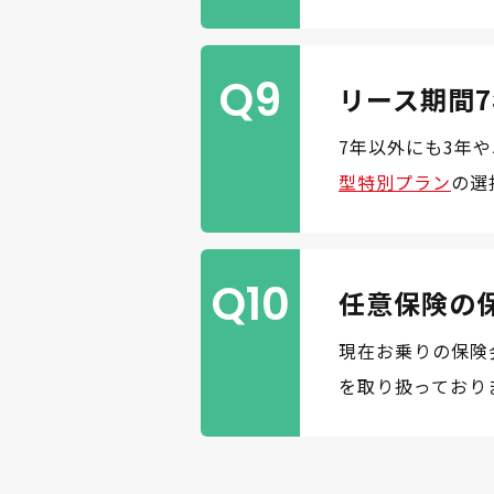
Q9
リース期間
7年以外にも3年
型特別プラン
の選
Q10
任意保険の
現在お乗りの保険
を取り扱っており