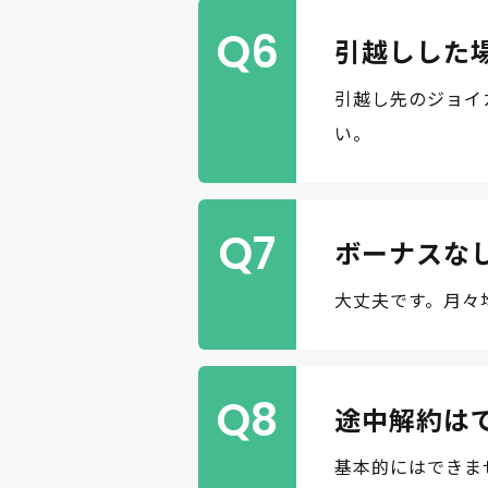
Q6
引越しした
引越し先のジョイ
い。
Q7
ボーナスな
大丈夫です。月々
Q8
途中解約は
基本的にはできま