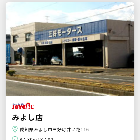
みよし店
愛知県みよし市三好町井ノ花116
8：30～18：00