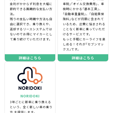
金利がかからず利息を大幅に
車税｣｢オイル交換費用｣、車
節約できる画期的な支払い方
検時にかかる｢基本工賃｣、
法。
｢自動車重量税｣、｢自賠責保
残りの支払い時期や方法も自
険料｣などが月額に含まれて
由に選択でき、乗り換えや、
いるため、出費に悩まされる
返却するリースシステムでは
ことなく新車に乗っていただ
ないのでお得にマイカーとし
けるサービスです。
て乗り続けていただけます。
もっと手軽にカーライフを楽
しめる！それが｢セブンマッ
クス｣です。
詳細はこちら
詳細はこちら
NORIDOKI
3年ごとに新車に乗り換える
という、全く新しい車の乗り
方 を提供します。