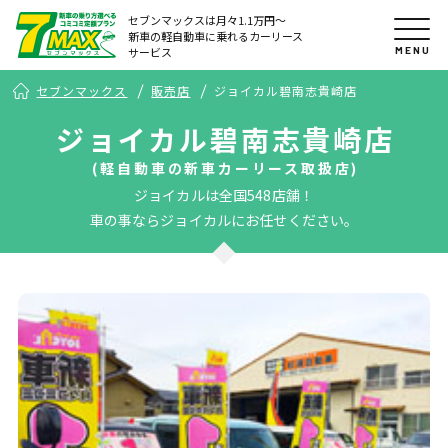
セブンマックスは月々1.1万円〜
新車の軽自動車に乗れるカーリース
MENU
サービス
セブンマックス
販売店
ジョイカル碧南志貴崎店
ジョイカル碧南志貴崎店
(軽自動車の新車カーリース取扱店)
ジョイカルは全国548店舗！
車の事ならジョイカルにお任せください。