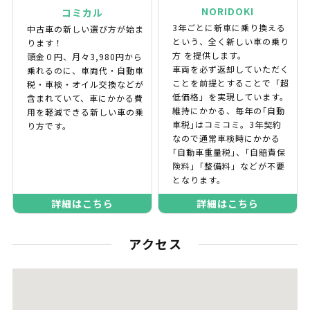
NORIDOKI
コミカル
3年ごとに新車に乗り換える
中古車の新しい選び方が始ま
という、全く新しい車の乗り
ります！
方 を提供します。
頭金０円、月々3,980円から
車両を必ず返却していただく
乗れるのに、車両代・自動車
ことを前提とすることで「超
税・車検・オイル交換などが
低価格」を実現しています。
含まれていて、車にかかる費
維持にかかる、毎年の｢自動
用を軽減できる新しい車の乗
車税｣はコミコミ。3年契約
り方です。
なので通常車検時にかかる
｢自動車重量税｣、｢自賠責保
険料｣「整備料」などが不要
となります。
詳細はこちら
詳細はこちら
アクセス