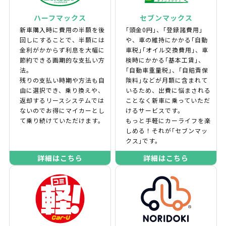
ハーフマックス
セブンマックス
新車購入時に費用の半額を後
｢頭金0円｣、｢登録諸費用｣
回しにすることで、半額には
や、車の維持にかかる｢自動
金利がかからず利息を大幅に
車税｣｢オイル交換費用｣、車
節約できる画期的な支払い方
検時にかかる｢基本工賃｣、
法。
｢自動車重量税｣、｢自賠責保
残りの支払い時期や方法も自
険料｣などが月額に含まれて
由に選択でき、乗り換えや、
いるため、出費に悩まされる
返却するリースシステムでは
ことなく新車に乗っていただ
ないのでお得にマイカーとし
けるサービスです。
て乗り続けていただけます。
もっと手軽にカーライフを楽
しめる！それが｢セブンマッ
クス｣です。
詳細はこちら
詳細はこちら