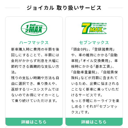
ジョイカル 取り扱いサービス
ハーフマックス
セブンマックス
新車購入時に費用の半額を後
｢頭金0円｣、｢登録諸費用｣
回しにすることで、半額には
や、車の維持にかかる｢自動
金利がかからず利息を大幅に
車税｣｢オイル交換費用｣、車
節約できる画期的な支払い方
検時にかかる｢基本工賃｣、
法。
｢自動車重量税｣、｢自賠責保
残りの支払い時期や方法も自
険料｣などが月額に含まれて
由に選択でき、乗り換えや、
いるため、出費に悩まされる
返却するリースシステムでは
ことなく新車に乗っていただ
ないのでお得にマイカーとし
けるサービスです。
て乗り続けていただけます。
もっと手軽にカーライフを楽
しめる！それが｢セブンマッ
クス｣です。
詳細はこちら
詳細はこちら