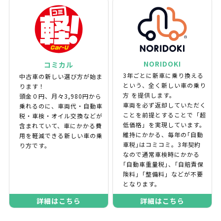
NORIDOKI
コミカル
3年ごとに新車に乗り換える
中古車の新しい選び方が始ま
という、全く新しい車の乗り
ります！
方 を提供します。
頭金０円、月々3,980円から
車両を必ず返却していただく
乗れるのに、車両代・自動車
ことを前提とすることで「超
税・車検・オイル交換などが
低価格」を実現しています。
含まれていて、車にかかる費
維持にかかる、毎年の｢自動
用を軽減できる新しい車の乗
車税｣はコミコミ。3年契約
り方です。
なので通常車検時にかかる
｢自動車重量税｣、｢自賠責保
険料｣「整備料」などが不要
となります。
詳細はこちら
詳細はこちら