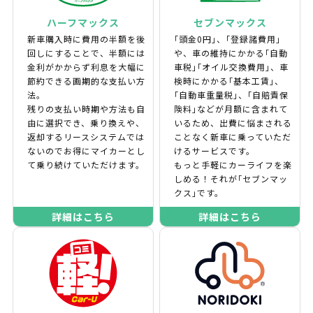
ハーフマックス
セブンマックス
新車購入時に費用の半額を後
｢頭金0円｣、｢登録諸費用｣
回しにすることで、半額には
や、車の維持にかかる｢自動
金利がかからず利息を大幅に
車税｣｢オイル交換費用｣、車
節約できる画期的な支払い方
検時にかかる｢基本工賃｣、
法。
｢自動車重量税｣、｢自賠責保
残りの支払い時期や方法も自
険料｣などが月額に含まれて
由に選択でき、乗り換えや、
いるため、出費に悩まされる
返却するリースシステムでは
ことなく新車に乗っていただ
ないのでお得にマイカーとし
けるサービスです。
て乗り続けていただけます。
もっと手軽にカーライフを楽
しめる！それが｢セブンマッ
クス｣です。
詳細はこちら
詳細はこちら