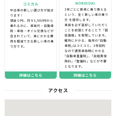
NORIDOKI
コミカル
3年ごとに新車に乗り換える
中古車の新しい選び方が始ま
という、全く新しい車の乗り
ります！
方 を提供します。
頭金０円、月々3,980円から
車両を必ず返却していただく
乗れるのに、車両代・自動車
ことを前提とすることで「超
税・車検・オイル交換などが
低価格」を実現しています。
含まれていて、車にかかる費
維持にかかる、毎年の｢自動
用を軽減できる新しい車の乗
車税｣はコミコミ。3年契約
り方です。
なので通常車検時にかかる
｢自動車重量税｣、｢自賠責保
険料｣「整備料」などが不要
となります。
詳細はこちら
詳細はこちら
アクセス