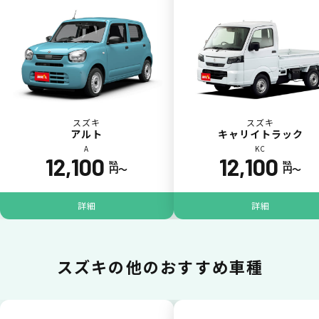
いままで難しかったカーリースの利用料金を
一括（一回）払いで可能。
スズキ
スズキ
アルト
キャリイトラック
A
KC
12,100
12,100
税込
税込
円〜
円〜
ポイントが貯まる
詳細
詳細
カーリース料金をカードで支払えるので、ポ
イントが貯まります。
スズキの
他のおすすめ車種