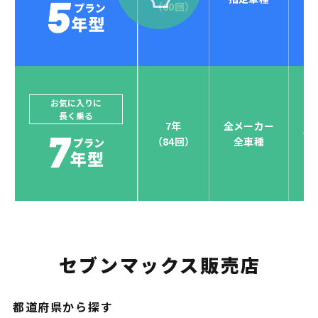
セブンマックスなら
（60回）
POINT
4
クレジットカード払い可能
ジョイカルジャパンでは、カーリース決済を国際5大カ
ードブランド対応しています。
他にはないサービスがクレジットカード決済、賢くポ
お気に入りに
長く乗る
イント運用も！
7年
全メーカー
全
（84回）
全車種
お支払い可能カードブランド
セブンマックス販売店
お支払いを一元管理！しかも
ポイント還元
都道府県から探す