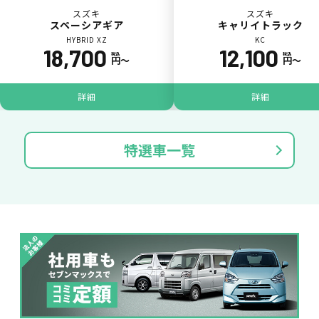
スズキ
スズキ
スペーシアギア
キャリイトラック
※たすカッターをご利用頂く場合、免責金額が１回あたり5,000円
HYBRID XZ
KC
掛かります。
18,700
12,100
税込
税込
円〜
円〜
たすカッター３詳細
詳細
詳細
特選車一覧