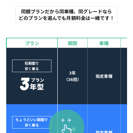
同額プランだから同車種、同グレードなら
マット
どのプランを選んでも月額料金は一緒です！
オイル交換
諸費用
バイザー
プラン
期間
車種
カーナビやETCなど
POINT
3
オプションも選べる！
短期間で
安く乗る
3年
指定車種
（36回）
ちょうどいい期間で
安く乗る
5年
指定車種