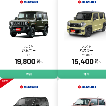
スズキ
スズキ
ジムニー
ハスラー
XG
HYBRID G
19,800
15,400
ジョイカル たすカッター3
POINT
税込
税込
円〜
円〜
5
詳細
詳細
NEW