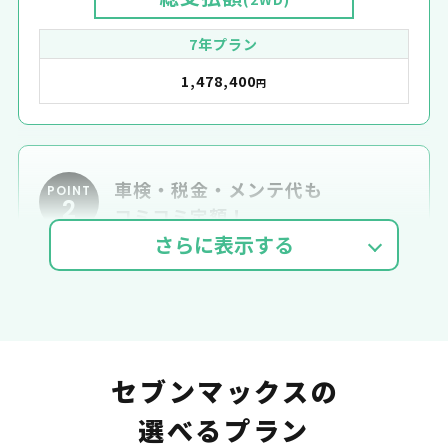
7年プラン
1,478,400
円
車検・税金・メンテ代も
POINT
2
コミコミ定額！
車検費用
自動車税
自賠責
セブンマックスの
選べるプラン