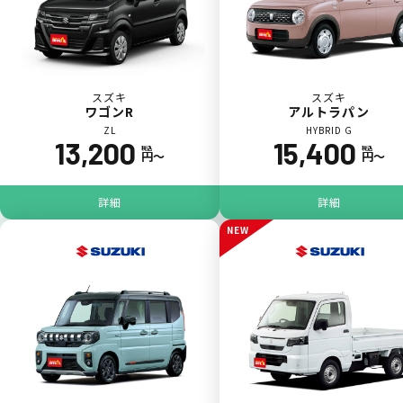
スズキ
スズキ
ワゴンR
アルトラパン
ZL
HYBRID G
13,200
15,400
税込
税込
円〜
円〜
パンク
ガラス破損
詳細
詳細
NEW
落書き
バンパー
いたずら
破損