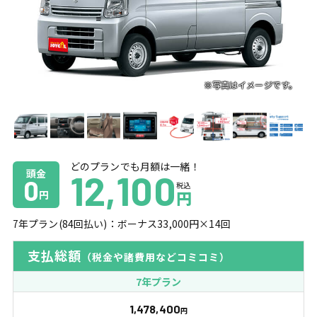
どのプランでも月額は一緒！
頭金
12,100
0
税込
円
円
7
年プラン(
84
回払い)：ボーナス
33,000
円×
14
回
支払総額
（税金や諸費用などコミコミ）
7年プラン
1,478,400
円