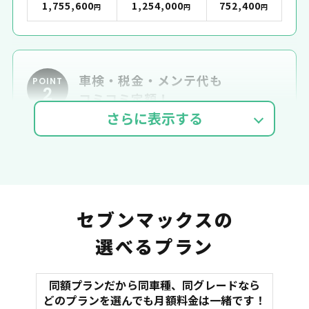
1,755,600
1,254,000
752,400
円
円
円
車検・税金・メンテ代も
POINT
2
コミコミ定額！
車検費用
自動車税
自賠責
セブンマックスの
選べるプラン
同額プランだから同車種、同グレードなら
マット
どのプランを選んでも月額料金は一緒です！
オイル交換
諸費用