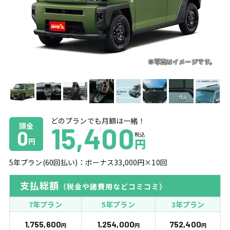
どのプランでも月額は一緒！
頭金
15,400
0
税込
円
円
5
年プラン(
60
回払い)：ボーナス
33,000
円×
10
回
支払総額
（税金や諸費用などコミコミ）
7年プラン
5年プラン
3年プラン
1,755,600
1,254,000
752,400
円
円
円