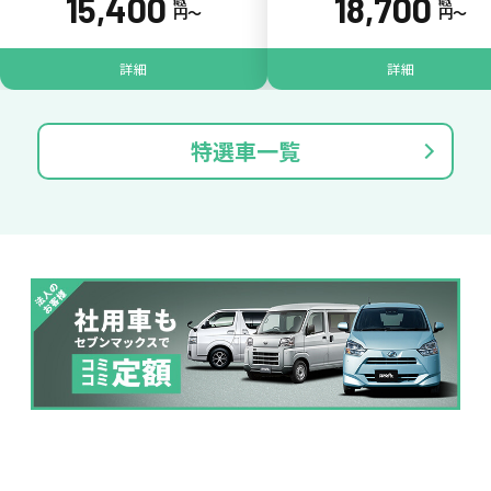
15,400
18,700
税込
税込
円〜
円〜
たすカッター３詳細
詳細
詳細
特選車一覧