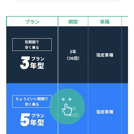
バイザー
プラン
期間
車種
カーナビやETCなど
POINT
3
オプションも選べる！
短期間で
安く乗る
3年
指定車種
（36回）
ちょうどいい期間で
安く乗る
5年
指定車種
セブンマックスなら
（60回）
POINT
4
クレジットカード払い可能