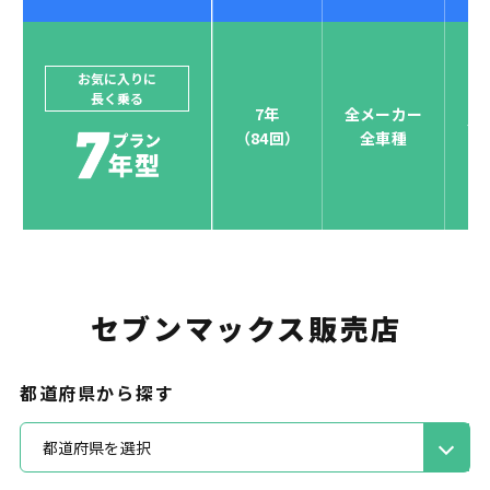
ジョイカルジャパンでは、カーリース決済を国際5大カ
ードブランド対応しています。
他にはないサービスがクレジットカード決済、賢くポ
お気に入りに
長く乗る
イント運用も！
7年
全メーカー
全
（84回）
全車種
お支払い可能カードブランド
セブンマックス販売店
お支払いを一元管理！しかも
ポイント還元
都道府県から探す
都道府県を選択