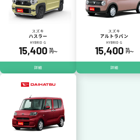
スズキ
スズキ
ハスラー
アルトラパン
HYBRID G
HYBRID G
15,400
15,400
税込
税込
円〜
円〜
ポイントが貯まる
詳細
詳細
カーリース料金をカードで支払えるので、ポ
イントが貯まります。