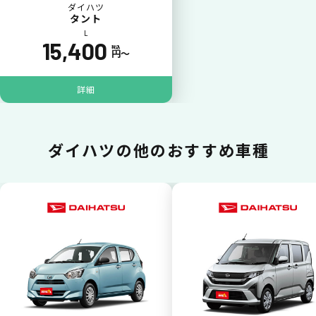
ダイハツ
タント
L
15,400
税込
円〜
詳細
ジョイカル たすカッター3
POINT
5
ダイハツの
他のおすすめ車種