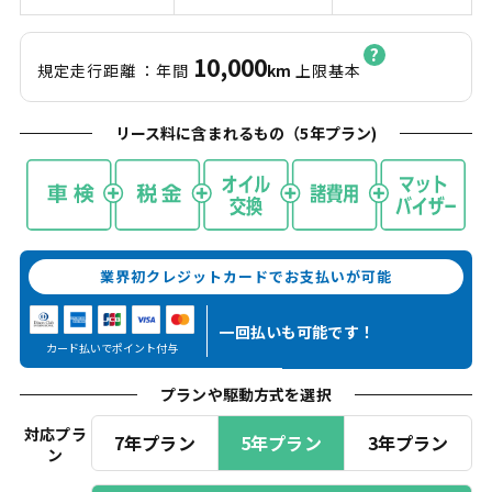
10,000
規定走行距離
：年間
km
上限基本
リース料に含まれるもの（
5
年プラン)
業界初クレジットカードでお支払いが可能
一回払いも
可能です！
カード払いでポイント付与
プランや駆動方式を選択
対応プラ
7年プラン
5年プラン
3年プラン
ン