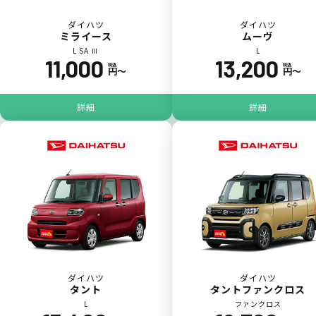
ダイハツ
ダイハツ
ミライース
ムーヴ
L SA Ⅲ
L
11,000
13,200
税込
税込
円〜
円〜
パンク
ガラス破損
詳細
詳細
落書き
バンパー
いたずら
破損
ダイハツ
ダイハツ
タント
タントファンクロス
※たすカッターをご利用頂く場合、免責金額が１回あたり5,000円
L
ファンクロス
掛かります。