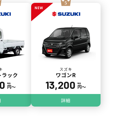
NEW
キ
スズキ
トラック
ワゴンR
00
13,200
税込
税込
円〜
円〜
細
詳細