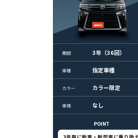
3年（36回）
期間
指定車種
車種
カラー限定
カラー
なし
車検
POINT
3年毎に新車・新型車に乗り換