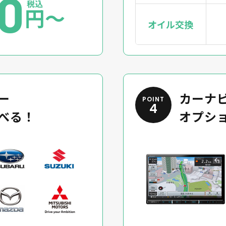
00
税込
円〜
オイル交換
ー
カーナビ
POINT
4
べる！
オプシ