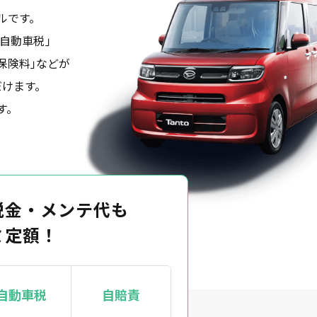
ルです。
自動車税｣
保険料｣などが
だけます。
す。
税金・メンテ代も
ミ定額！
自動車税
自賠責