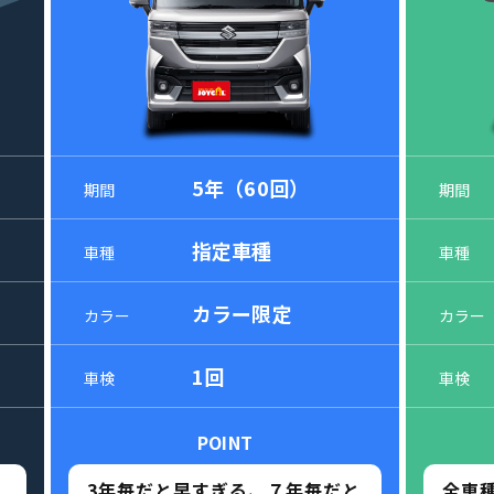
5年（60回）
期間
期間
指定車種
車種
車種
カラー限定
カラー
カラー
1回
車検
車検
POINT
え
3年毎だと早すぎる、７年毎だと
全車