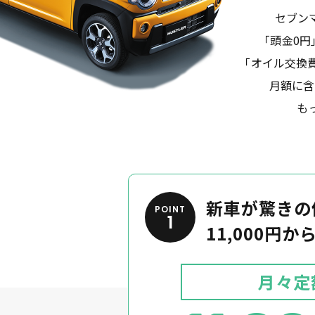
セブン
｢頭金0
｢オイル交換
月額に含
も
新車が驚きの
POINT
1
11,000円
月々定