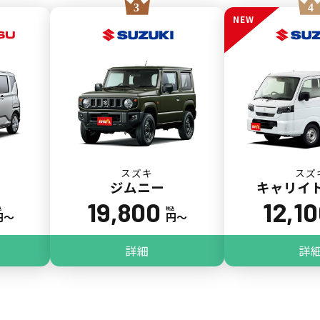
NEW
スズキ
スズ
ジムニー
キャリイ
19,800
12,1
込
税込
円〜
円〜
詳細
詳