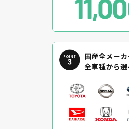
11,0
国産全メーカ
POINT
3
全車種から選