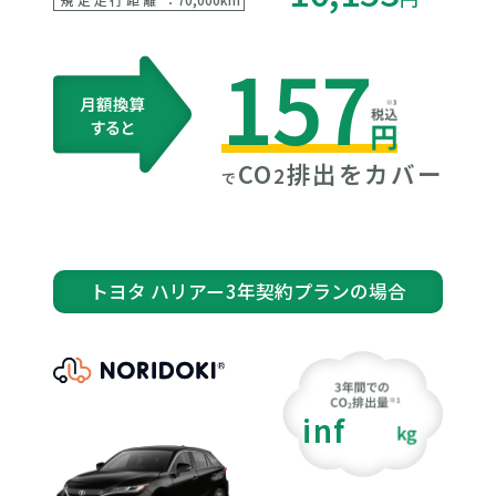
157
CO
排出をカバー
2
で
トヨタ ハリアー
3年契約プランの場合
inf