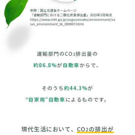
参照：国土交通省ホームページ
「運輸部門における二酸化炭素排出量」2023年5月時点
https://www.mlit.go.jp/sogoseisaku/environment/so
sei_environment_tk_000007.html
運輸部門のCO
排出量の
2
約86.8%
が
自動車
からで、
そのうち
約44.3%
が
“自家用”自動車
によるものです。
現代生活において、
CO
の排出が
2