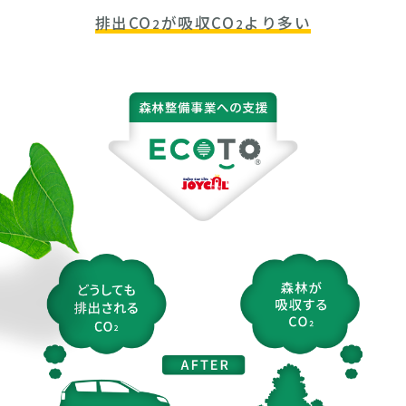
排出CO
が吸収CO
より多い
2
2