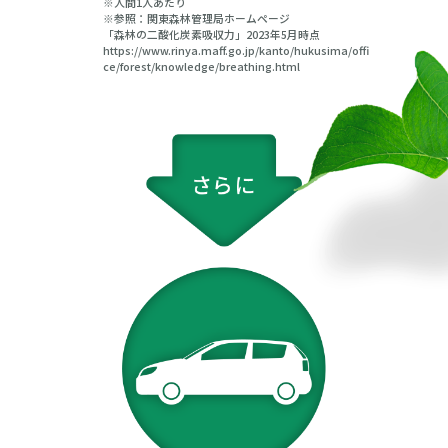
※人間1人あたり
※参照：関東森林管理局ホームページ
「森林の二酸化炭素吸収力」2023年5月時点
https://www.rinya.maff.go.jp/kanto/hukusima/offi
ce/forest/knowledge/breathing.html