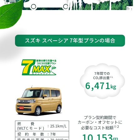
スズキ スペーシア
7年型プランの場合
6,471
プラン契約期間で
カーボン・オフセットに
燃費
：
25.1km/L
※2
必要なコスト総額
(WLTCモード)
10,153
契約年数
：
7年
円
規定走行距離
：
70,000km