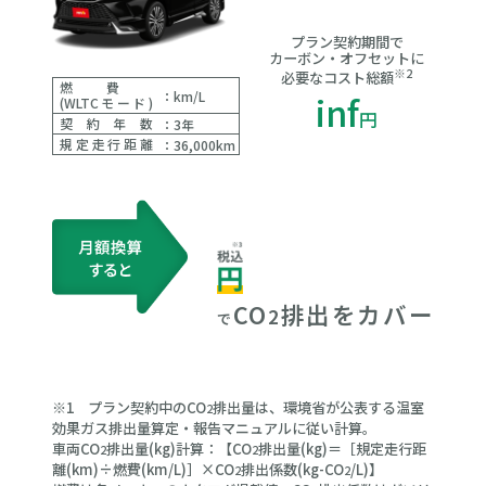
プラン契約期間で
カーボン・オフセットに
※2
必要なコスト総額
燃費
：
km/L​​
inf
(WLTCモード)
円
契約年数
：
3年
規定走行距離
：
36,000km
CO
排出をカバー
2
で
※1 プラン契約中のCO
排出量は、環境省が公表する温室
2
効果ガス排出量算定・報告マニュアルに従い計算。
車両CO
排出量(kg)計算：【CO
排出量(kg)＝［規定走行距
2
2
離(km)÷燃費(km/L)］×CO
排出係数(kg-CO
/L)】
2
2