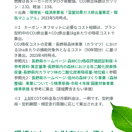
燃費は各メーカーのカタログ掲載値。CO
排出係数はガソリ
2
ン：2.32、軽油：2.58。
※出典：
環境省・経済産業省「温室効果ガス排出量算定・報
告マニュアル」
2023年5月時点。
※2 カーボン・オフセットに必要なコスト総額は、プラン
契約中のCO
排出量✕CO
排出量1kgあたりの吸収コストで
2
2
算出。
CO
吸収コストの定義：長野県森林事業（カラマツ）におけ
2
る1haあたりの補助対象外となるコスト（50年間分）に基づ
き算出。2023年4月時点。
参照元1：
長野県ホームページ-森林CO
吸収評価認証制度-4
2
参考資料-算定基準-長野県内の森林における年二酸化炭素吸
収量-長野県内カラマツ林の二酸化炭素吸収量-地位級Ⅱ
参照
参照元2：
長野県ホームページ-信州の森林づくり事業（森林
整備）事業について-５標準単価-令和４年度 国庫対象事業
標準単価
を参考に算出（諸経費含まない単価）
※3 上記ECOTO料金及び月額料金は、一例です。契約車
両・契約期間・規定走行距離に応じて算出されます。