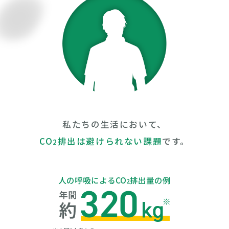
私たちの生活において、
CO
排出は避けられない課題
です。
2
人の呼吸によるCO
排出量の例
2