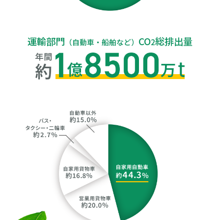
運輸部門
CO
総排出量
2
（自動車・船舶など）