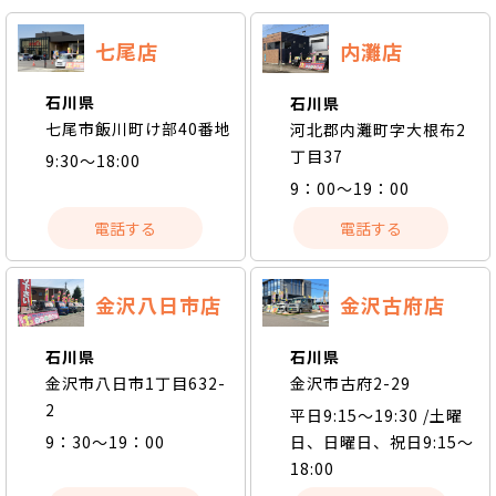
七尾店
内灘店
石川県
石川県
七尾市飯川町け部40番地
河北郡内灘町字大根布2
丁目37
9:30〜18:00
9：00～19：00
電話する
電話する
金沢古府店
金沢八日市店
石川県
石川県
金沢市古府2-29
金沢市八日市1丁目632-
2
平日9:15～19:30 /土曜
日、日曜日、祝日9:15～
9：30～19：00
18:00