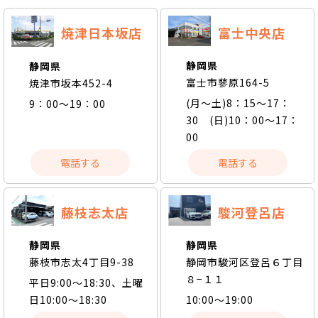
富士中央店
焼津日本坂店
静岡県
静岡県
富士市蓼原164-5
焼津市坂本452-4
(月～土)8：15～17：
9：00～19：00
30 (日)10：00～17：
00
電話する
電話する
藤枝志太店
駿河登呂店
静岡県
静岡県
藤枝市志太4丁目9-38
静岡市駿河区登呂６丁目
８−１１
平日9:00～18:30、土曜
日10:00～18:30
10:00〜19:00