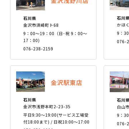
金沢浅野川店
石川
石川県
かほく
金沢市須崎町ト68
9：3
9：00～19：00（日･祝 9：00～
17：00)
076-
076-238-2159
金沢駅東店
石川県
石川
金沢市浅野本町2-23-35
白山市
平日9:30〜19:00(サービス工場受
9：3
付18:00まで) / 日祝10:00〜17:00
076-