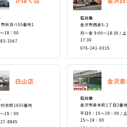
かほく店
金沢西
県
石川県
市秋浜ハ55番地1
金沢市西泉5-2
0～18：00
月〜金 9:00〜18:30 / 土
17:30
283-2567
076-241-0315
金沢泉
白山店
石川県
県
金沢市泉本町1丁目2番
村井町1655番地
平日9：15～19：00 /
0～19：00
15～18：00
227-8845