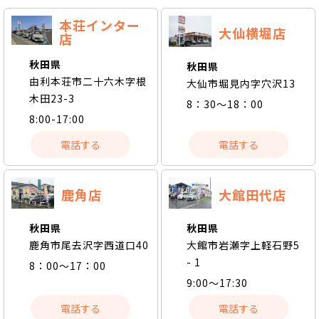
本荘インター
大仙横堀店
店
秋田県
秋田県
由利本荘市二十六木字根
大仙市堀見内字穴沢13
木田23-3
8：30～18：00
8:00-17:00
電話する
電話する
鹿角店
大館田代店
秋田県
秋田県
鹿角市尾去沢字西道口40
大館市岩瀬字上軽石野5
- 1
8：00～17：00
9:00～17:30
電話する
電話する