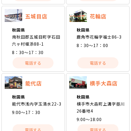
五城目店
花輪店
秋田県
秋田県
南秋田郡五城目町字石田
鹿角市花輪字福士86-3
六ヶ村堰添88-1
8：30～17：00
8：30～17：30
電話する
電話する
能代店
横手大森店
秋田県
秋田県
能代市浅内字玉清水22-3
横手市大森町上溝字昼川
26番地4
9:00～17：30
9:00～18:00
電話する
電話する