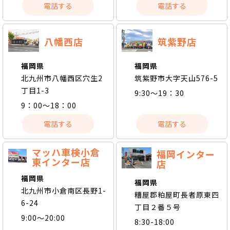
電話する
電話する
八幡西店
筑紫野店
福岡県
福岡県
北九州市八幡西区穴生2
筑紫野市大字天山576-5
丁目1-3
9:30～19：30
9：00～18：00
電話する
電話する
マッハ車検小倉
福岡インター
東インター店
店
福岡県
福岡県
北九州市小倉南区長野1-
糟屋郡粕屋町長者原東四
6-24
丁目２番５号
9:00～20:00
8:30-18:00