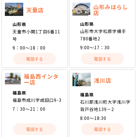
山形みはらし
天童店
店
山形県
山形県
山形市大字松原字横手
天童市小関1丁目6番11
780番地2
号
9:00～17：30
9：00～18：00
電話する
電話する
福島西インタ
浅川店
ー店
福島県
福島県
福島市成川字成田口9-3
石川郡浅川町大字浅川字
7：30～21：00
背戸谷地139－2
8:00～18:30
電話する
電話する