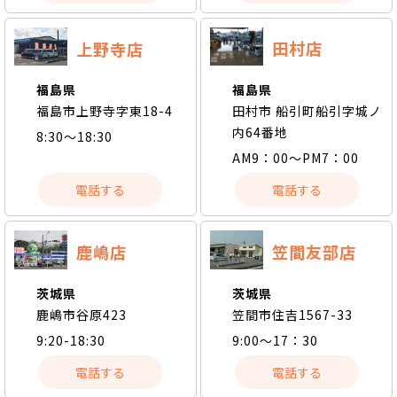
田村店
上野寺店
福島県
福島県
田村市 船引町船引字城ノ
福島市上野寺字東18-4
内64番地
8:30～18:30
AM9：00～PM7：00
電話する
電話する
鹿嶋店
笠間友部店
茨城県
茨城県
鹿嶋市谷原423
笠間市住吉1567-33
9:20-18:30
9:00～17：30
電話する
電話する