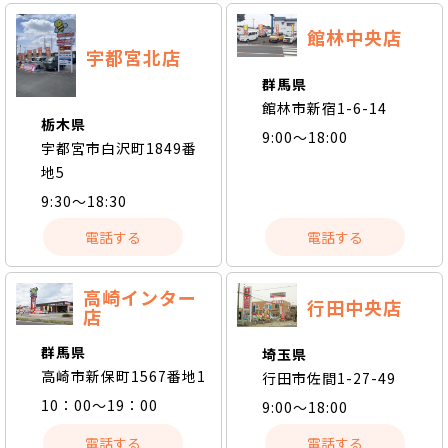
館林中央店
宇都宮北店
群馬県
館林市新宿1-6-14
栃木県
9:00～18:00
宇都宮市白沢町1849番
地5
9:30～18:30
電話する
電話する
高崎インター
行田中央店
店
群馬県
埼玉県
高崎市新保町1567番地1
行田市佐間1-27-49
10：00～19：00
9:00～18:00
電話する
電話する