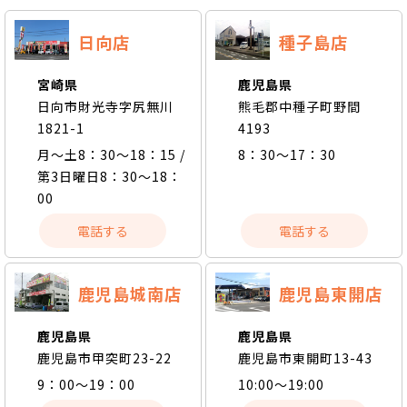
日向店
種子島店
宮崎県
鹿児島県
日向市財光寺字尻無川
熊毛郡中種子町野間
1821-1
4193
月～土8：30～18：15 /
8：30～17：30
第3日曜日8：30～18：
00
電話する
電話する
鹿児島城南店
鹿児島東開店
鹿児島県
鹿児島県
鹿児島市甲突町23-22
鹿児島市東開町13-43
9：00～19：00
10:00～19:00