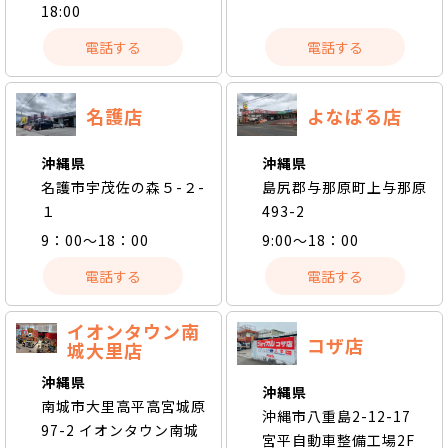
18:00
電話する
電話する
名護店
よなばる店
沖縄県
沖縄県
名護市宇茂佐の森５-２-
島尻郡与那原町上与那原
１
493-2
9：00～18：00
9:00～18：00
電話する
電話する
イオンタウン南
コザ店
城大里店
沖縄県
沖縄県
南城市大里高平高宮城原
沖縄市八重島2-12-17
97-2 イオンタウン南城
宮平自動車整備工場2F