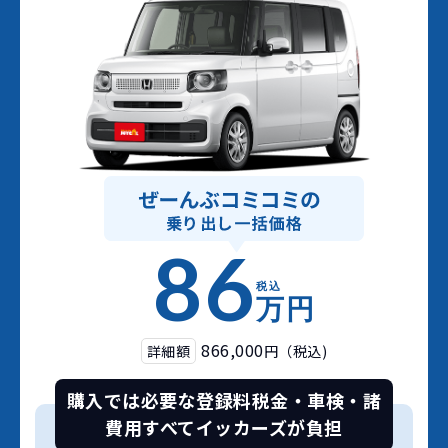
86
税込
万円
866,000
詳細額
円（税込)
購入では必要な登録料
税金・車検・諸
費用
すべてイッカーズが負担