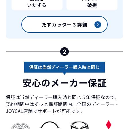
コミ。3年契約なので通常車検時にかかる
必要があるため
いたずら
破損
｢自動車重量税｣、｢自賠責保険料｣「整備
料」などが不要となります。
通常のカーリースの場合、そのまま継続
たすカッター３詳細
して乗るか、購入するかなどを選べます。
しかし、イッカーズの場合は、車両を必
新型の新車に
定期的に乗換
ず返却していただくことを前提とするこ
とで「超低価格」を実現しています。
車はだいたい３年くらいで飽きると言わ
2
れています。
もちろん、その人によりますが、最新型
保証は当然ディーラー購入時と同じ
車に常に乗り続けられるのは気持ちよ
く、人にも自慢できます！
安心のメーカー保証
保証は当然ディーラー購入時と同じ５年保証なので、
契約期間中はずっと保証期間内。全国のディーラー・
JOYCAL店舗でサポートが可能です。