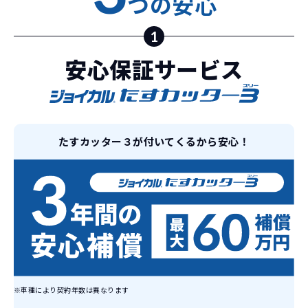
つの安心
場合
1
契約期間
3年契約
購入
どこよりも安く
短期間だから安心！
一括払いで安心
ご契約いただけます！
安心保証サービス
定額料金
登録料
総支払額
86
※N-BOX
万円
BASEGRADEグレードの
場合
866,000円
イッカーズなら頭金・ボーナス払い・諸経費・税
イッカーズなら短期リースでも安いんです！
イッカーズは高残価設定を実現！
常
頭金不要で超低価格！
に新車なので故障の心配がありませんし、急なラ
金など一切不要！
一括価格をお支払いいただく
憧れのクルマが手軽に乗れ
たすカッター３が付いてくるから安心！
3年毎にお乗り換えなので
車検・
メンテナンス
イフスタイルの変化にも対応が可能です。
だけでご利用いただけます。
ます！
基本的なメンテナンスのみ
ス・タ
安さの秘密
リース契約満了時に
ご
乗り換え
新車ヘお乗り換え
ロ
故障リスクが
非常に低い
※車種により契約年数は異なります
新車購入時の税金や