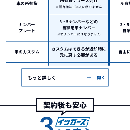
所有権：リース会社
車の所有権
所有
※所有権はご本人に移りません
3・5ナンバーなどの
ナンバー
3・
自家用車ナンバー
プレート
自
※わナンバーにはなりません
カスタムはできるが返却時に
車のカスタム
自由
元に戻す必要がある
車の保証
メーカー保証付き
メ
もっと詳しく
リースカー特約付保険が
オススメ
車の保険
通
※通常保険でも対応可能
※リース料に含めることも可能
3
税金関係
リース会社がお支払い
※N-BOX
2
BASEGRADEグレードの
※月額料金に含まれます