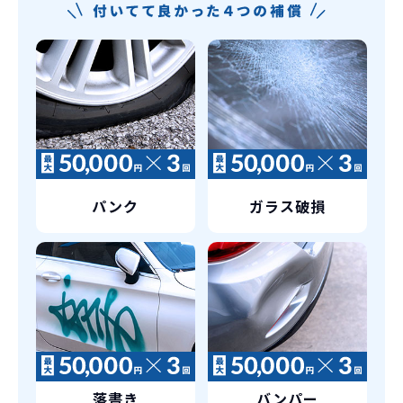
3年以内の契約なので、故障リスクが非常
諸費用などが不要
に少なくなります。例え故障してもメーカ
高残価設定を実現！
ー保証があるから安心です。
低価格が可能に！
車を購入する場合、購入時に｢登録時諸費
用｣や「各種税金」は車両本体以外にかか
ジョイカルジャパンが今まで培ってきた
ります。
日本全国・世界中の流通ネットワークと
これらの費用がコミコミの料金です。
ノウハウを集約することでこの「超高残
価設定」を実現しました。
また特定の車両に絞ることによりこの価
格設定が可能となりました。
パンク
ガラス破損
契約リスクが
少ない
ライフスタイルに合わせたお車の選択が
できます。急な引っ越し、転勤、家族が増
えるなど。その時その時の状況に合わせ
継続的にかかる費用が
た車を選べるっていいとおもいません
コミコミ
か？
維持にかかる、毎年の｢自動車税｣はコミ
お車を返却いただく
落書き
バンパー