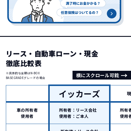
リース・自動車ローン・現金
徹底比較表
→
※具体的な金額はN-BOX
横にスクロール可能
BASEGRADEグレードの場合
イッカーズ
車の所有者
所有者：リース会社
所有
使用者
使用者：ご本人
使用