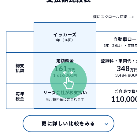
→
横にスクロール可能
イッカーズ
自動車ロー
3年（36回）
3年（36回）・実質年率
定額料金
登録料・車両代・
総支
161
348
払額
万円
万
1,616,000
3,484,800
円
ご自身で負
リース会社がお支払い
毎年
110,00
税金
※月額料金に含まれます