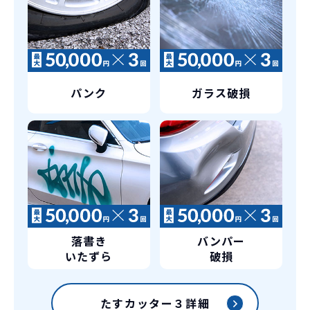
新型の新車に
定期的に乗換
ず返却していただくことを前提とするこ
とで「超低価格」を実現しています。
車はだいたい３年くらいで飽きると言わ
れています。
もちろん、その人によりますが、最新型
車に常に乗り続けられるのは気持ちよ
パンク
ガラス破損
く、人にも自慢できます！
落書き
バンパー
いたずら
破損
たすカッター３詳細