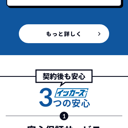
イッカーズなら頭金・ボーナス払い・諸経費・税
イッカーズなら短期リースでも安いんです！
イッカーズは高残価設定を実現！
常
頭金不要で超低価格！
に新車なので故障の心配がありませんし、急なラ
金など一切不要！
一括価格をお支払いいただく
憧れのクルマが手軽に乗れ
イフスタイルの変化にも対応が可能です。
だけでご利用いただけます。
ます！
もっと詳しく
安さの秘密
故障リスクが
非常に低い
3
新車購入時の税金や
3年以内の契約なので、故障リスクが非常
諸費用などが不要
つの安心
に少なくなります。例え故障してもメーカ
高残価設定を実現！
ー保証があるから安心です。
低価格が可能に！
車を購入する場合、購入時に｢登録時諸費
1
用｣や「各種税金」は車両本体以外にかか
ジョイカルジャパンが今まで培ってきた
ります。