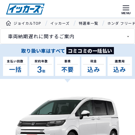
MENU
ジョイカルTOP
イッカーズ
特選車一覧
ホンダ フリー
車両納期遅れに関するご案内
取り扱い車はすべて
コミコミの一括払い
支払い回数
契約年数
車検
税金
諸費用
3
一括
不要
込み
込み
年