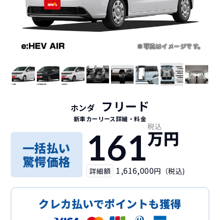
フリード
ホンダ
新車カーリース詳細
・料金
税込
161
万円
一括払い
驚愕価格
1,616,000
詳細額
円（税込)
クレカ払いでポイントも獲得