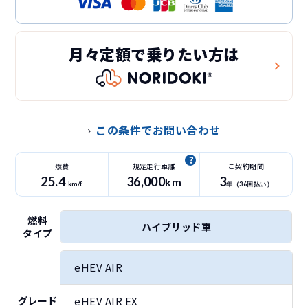
月々定額で乗りたい方は
この条件でお問い合わせ
燃費
規定走行距離
ご契約期間
25.4
36
,000
3
km
km/ℓ
年（
36
回払い）
燃料
ハイブリッド車
タイプ
eHEV AIR
eHEV AIR EX
グレード