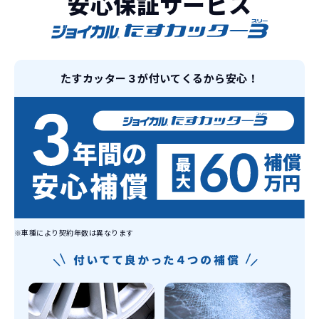
安心保証サービス
日本全国・世界中の流通ネットワークと
これらの費用がコミコミの料金です。
ノウハウを集約することでこの「超高残
価設定」を実現しました。
また特定の車両に絞ることによりこの価
たすカッター３が付いてくるから安心！
格設定が可能となりました。
契約リスクが
少ない
ライフスタイルに合わせたお車の選択が
できます。急な引っ越し、転勤、家族が増
えるなど。その時その時の状況に合わせ
継続的にかかる費用が
た車を選べるっていいとおもいません
コミコミ
か？
維持にかかる、毎年の｢自動車税｣はコミ
お車を返却いただく
※車種により契約年数は異なります
コミ。3年契約なので通常車検時にかかる
必要があるため
｢自動車重量税｣、｢自賠責保険料｣「整備
料」などが不要となります。
通常のカーリースの場合、そのまま継続
して乗るか、購入するかなどを選べます。
しかし、イッカーズの場合は、車両を必