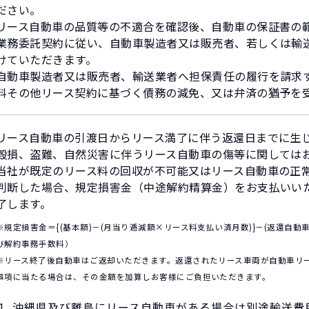
ださい。
リース自動車の品質等の不適合を確認後、自動車の保証書の
業務委託契約に従い、自動車製造者又は販売者、若しくは輸
けていただきます。
自動車製造者又は販売者、輸送業者へ担保責任の履行を請求
料その他リース契約に基づく債務の減免、又は弁済の猶予を
リース自動車の引渡日からリース満了に伴う返還日までに生
毀損、盗難、自然災害に伴うリース自動車の傷等に関しては
当社が既定のリース料の回収が不可能又はリース自動車の正
判断した場合、規定損害金（中途解約精算金）をお支払いい
了します。
※規定損害金＝{(基本額)－(月当り逓減額×リース料支払い済月数)}－(返還自動
び解約事務手数料）
※リース終了後自動車はご返却いただきます。返還されたリース車両が自動車リ
事項に当たる場合は、その金額を加算しお客様にご負担いただきます。
沖縄県及び離島にリース自動車がある場合は別途輸送費