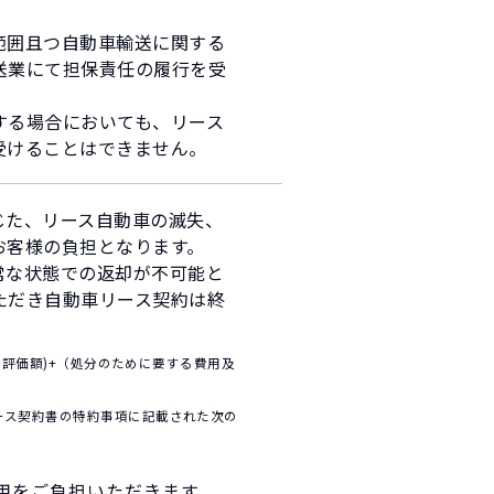
範囲且つ自動車輸送に関する
送業にて担保責任の履行を受
する場合においても、リース
受けることはできません。
じた、リース自動車の滅失、
お客様の負担となります。
常な状態での返却が不可能と
ただき自動車リース契約は終
車評価額)+（処分のために要する費用及
ース契約書の特約事項に記載された次の
用をご負担いただきます。