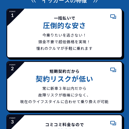
イッカーズの特徴
一括払いで
圧倒的な安さ
今乗りたいを逃さない！
頭金不要で超低価格を実現！
憧れのクルマが手軽に乗れます
短期契約だから
契約リスクが低い
常に新車３年以内だから
故障リスクが極端に少なく、
現在のライフスタイルに合わせて乗り換えが可能
どこよりも安く
短期間だから安心！
一括払いで安心
ご契約いただけます！
コミコミ料金なので