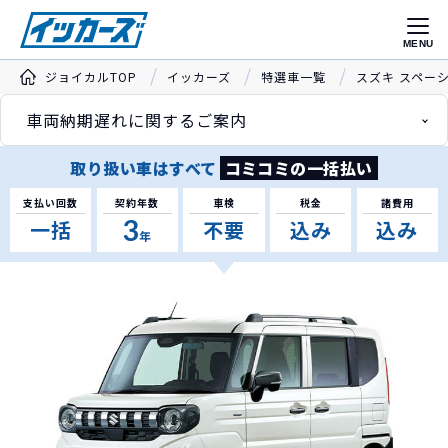
MENU
ジョイカルTOP
イッカーズ
特選車一覧
スズキ スペー
車両納期遅れに関するご案内
取り扱い車はすべて
コミコミの一括払い
支払い回数
契約年数
車検
税金
諸費用
3
一括
不要
込み
込み
年