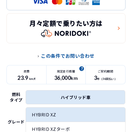
月々定額で乗りたい方は
この条件でお問い合わせ
燃費
規定走行距離
ご契約期間
23.9
36
,000
3
km
km/ℓ
年（
36
回払い）
燃料
ハイブリッド車
タイプ
HYBRID XZ
グレード
HYBRID XZターボ