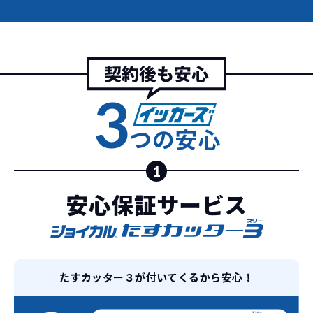
日本全国・世界中の流通ネットワークと
これらの費用がコミコミの料金です。
ノウハウを集約することでこの「超高残
価設定」を実現しました。
また特定の車両に絞ることによりこの価
格設定が可能となりました。
契約リスクが
少ない
3
ライフスタイルに合わせたお車の選択が
つの安心
できます。急な引っ越し、転勤、家族が増
えるなど。その時その時の状況に合わせ
継続的にかかる費用が
1
た車を選べるっていいとおもいません
コミコミ
か？
安心保証サービス
維持にかかる、毎年の｢自動車税｣はコミ
お車を返却いただく
コミ。3年契約なので通常車検時にかかる
必要があるため
｢自動車重量税｣、｢自賠責保険料｣「整備
料」などが不要となります。
たすカッター３が付いてくるから安心！
通常のカーリースの場合、そのまま継続
して乗るか、購入するかなどを選べます。