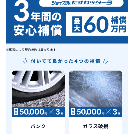
しかし、イッカーズの場合は、車両を必
新型の新車に
定期的に乗換
ず返却していただくことを前提とするこ
とで「超低価格」を実現しています。
車はだいたい３年くらいで飽きると言わ
れています。
もちろん、その人によりますが、最新型
車に常に乗り続けられるのは気持ちよ
く、人にも自慢できます！
※車種により契約年数は異なります
パンク
ガラス破損