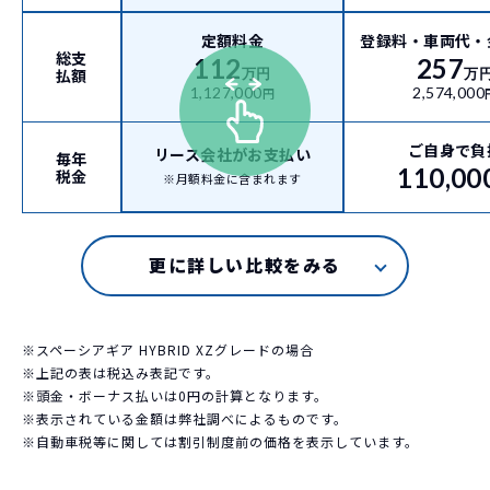
定額料金
登録料・車両代・
総支
112
257
払額
万円
万
1,127,000
2,574,000
円
ご自身で負
リース会社がお支払い
毎年
110,00
税金
※月額料金に含まれます
※スペーシアギア HYBRID XZグレードの場合
※上記の表は税込み表記です。
※頭金・ボーナス払いは0円の計算となります。
※表示されている金額は弊社調べによるものです。
※自動車税等に関しては割引制度前の価格を表示しています。