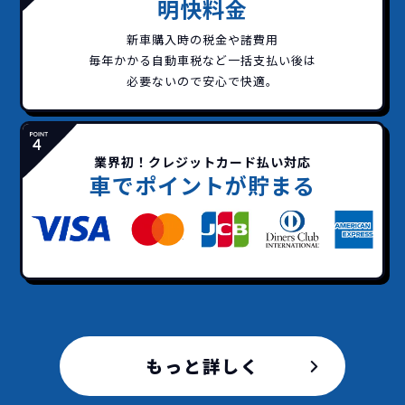
明快料金
新車購入時の税金や諸費用
イッカーズなら頭金・ボーナス払い・諸経費・税
イッカーズなら短期リースでも安いんです！
イッカーズは高残価設定を実現！
常
毎年かかる自動車税など
一括支払い後は
頭金不要で超低価格！
に新車なので故障の心配がありませんし、急なラ
金など一切不要！
一括価格をお支払いいただく
憧れのクルマが手軽に乗れ
必要ないので安心で快適。
イフスタイルの変化にも対応が可能です。
だけでご利用いただけます。
ます！
安さの秘密
業界初！クレジットカード払い対応
車でポイントが貯まる
故障リスクが
非常に低い
新車購入時の税金や
3年以内の契約なので、故障リスクが非常
諸費用などが不要
に少なくなります。例え故障してもメーカ
高残価設定を実現！
ー保証があるから安心です。
低価格が可能に！
車を購入する場合、購入時に｢登録時諸費
もっと詳しく
用｣や「各種税金」は車両本体以外にかか
ジョイカルジャパンが今まで培ってきた
ります。