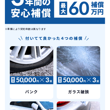
ず返却していただくことを前提とするこ
とで「超低価格」を実現しています。
車はだいたい３年くらいで飽きると言わ
れています。
もちろん、その人によりますが、最新型
車に常に乗り続けられるのは気持ちよ
※車種により契約年数は異なります
く、人にも自慢できます！
パンク
ガラス破損