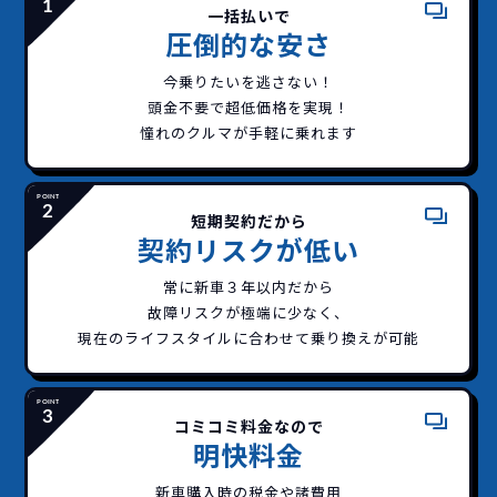
一括払いで
圧倒的な安さ
今乗りたいを逃さない！
頭金不要で超低価格を実現！
憧れのクルマが手軽に乗れます
短期契約だから
契約リスクが低い
常に新車３年以内だから
故障リスクが極端に少なく、
現在のライフスタイルに合わせて乗り換えが可能
コミコミ料金なので
どこよりも安く
短期間だから安心！
一括払いで安心
ご契約いただけます！
明快料金
新車購入時の税金や諸費用