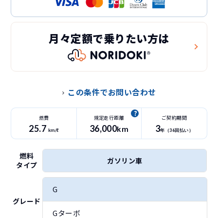
月々定額で乗りたい方は
この条件でお問い合わせ
燃費
規定走行距離
ご契約期間
25.7
36
,000
3
km
km/ℓ
年（
36
回払い）
燃料
ガソリン車
タイプ
G
グレード
Gターボ