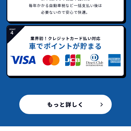
毎年かかる自動車税など
一括支払い後は
イッカーズなら頭金・ボーナス払い・諸経費・税
イッカーズなら短期リースでも安いんです！
イッカーズは高残価設定を実現！
常
必要ないので安心で快適。
頭金不要で超低価格！
に新車なので故障の心配がありませんし、急なラ
金など一切不要！
一括価格をお支払いいただく
憧れのクルマが手軽に乗れ
イフスタイルの変化にも対応が可能です。
だけでご利用いただけます。
ます！
業界初！クレジットカード払い対応
安さの秘密
車でポイントが貯まる
故障リスクが
非常に低い
新車購入時の税金や
3年以内の契約なので、故障リスクが非常
諸費用などが不要
に少なくなります。例え故障してもメーカ
高残価設定を実現！
もっと詳しく
ー保証があるから安心です。
低価格が可能に！
車を購入する場合、購入時に｢登録時諸費
用｣や「各種税金」は車両本体以外にかか
ジョイカルジャパンが今まで培ってきた
ります。
日本全国・世界中の流通ネットワークと
これらの費用がコミコミの料金です。