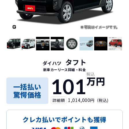
タフト
ダイハツ
新車カーリース詳細
・料金
税込
101
万円
一括払い
驚愕価格
1,014,000
詳細額
円（税込)
クレカ払いでポイントも獲得