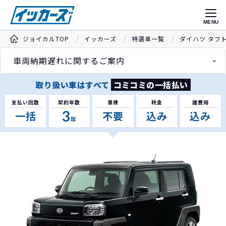
MENU
ジョイカルTOP
イッカーズ
特選車一覧
ダイハツ タフ
車両納期遅れに関するご案内
取り扱い車はすべて
コミコミの一括払い
支払い回数
契約年数
車検
税金
諸費用
3
一括
不要
込み
込み
年