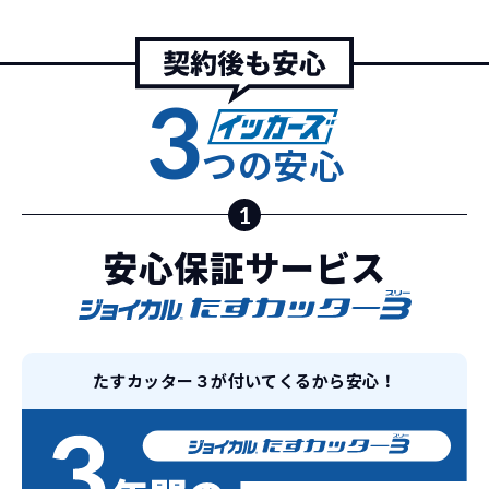
ノウハウを集約することでこの「超高残
価設定」を実現しました。
また特定の車両に絞ることによりこの価
3
格設定が可能となりました。
契約リスクが
少ない
つの安心
ライフスタイルに合わせたお車の選択が
できます。急な引っ越し、転勤、家族が増
1
えるなど。その時その時の状況に合わせ
継続的にかかる費用が
た車を選べるっていいとおもいません
安心保証サービス
コミコミ
か？
維持にかかる、毎年の｢自動車税｣はコミ
お車を返却いただく
コミ。3年契約なので通常車検時にかかる
必要があるため
｢自動車重量税｣、｢自賠責保険料｣「整備
たすカッター３が付いてくるから安心！
料」などが不要となります。
通常のカーリースの場合、そのまま継続
して乗るか、購入するかなどを選べます。
しかし、イッカーズの場合は、車両を必
新型の新車に
定期的に乗換