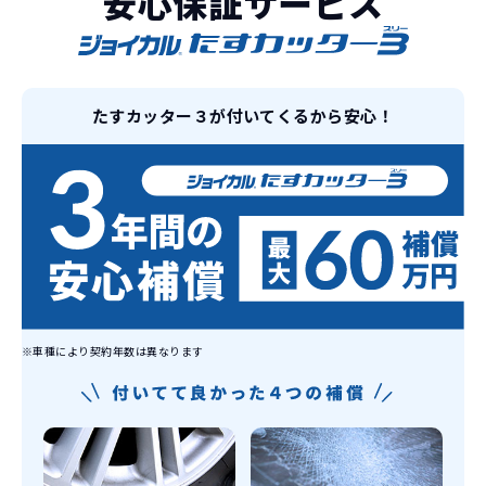
安心保証サービス
ライフスタイルに合わせたお車の選択が
できます。急な引っ越し、転勤、家族が増
えるなど。その時その時の状況に合わせ
継続的にかかる費用が
た車を選べるっていいとおもいません
たすカッター３が付いてくるから安心！
コミコミ
か？
維持にかかる、毎年の｢自動車税｣はコミ
お車を返却いただく
コミ。3年契約なので通常車検時にかかる
必要があるため
｢自動車重量税｣、｢自賠責保険料｣「整備
料」などが不要となります。
通常のカーリースの場合、そのまま継続
して乗るか、購入するかなどを選べます。
しかし、イッカーズの場合は、車両を必
新型の新車に
定期的に乗換
ず返却していただくことを前提とするこ
※車種により契約年数は異なります
とで「超低価格」を実現しています。
車はだいたい３年くらいで飽きると言わ
れています。
もちろん、その人によりますが、最新型
車に常に乗り続けられるのは気持ちよ
く、人にも自慢できます！