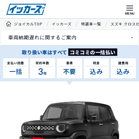
MENU
ジョイカルTOP
イッカーズ
特選車一覧
スズキ クロス
車両納期遅れに関するご案内
取り扱い車はすべて
コミコミの一括払い
支払い回数
契約年数
車検
税金
諸費用
3
一括
不要
込み
込み
年