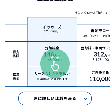
→
横にスクロール可能
イッカーズ
自動車ロー
3年（36回）
3年（36回）・実質年率
定額料金
登録料・車両代・
総支
146
312
払額
万円
万
1,465,000
3,128,400
円
ご自身で負
リース会社がお支払い
毎年
110,00
税金
※月額料金に含まれます