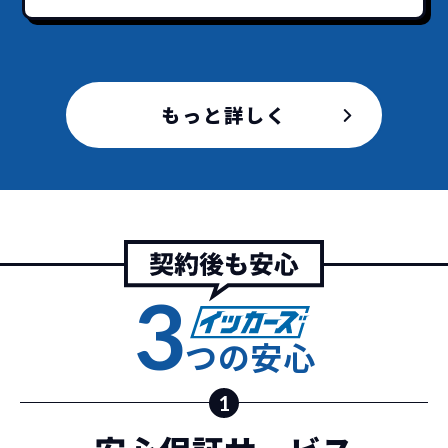
安さの秘密
もっと詳しく
故障リスクが
非常に低い
新車購入時の税金や
3年以内の契約なので、故障リスクが非常
諸費用などが不要
に少なくなります。例え故障してもメーカ
高残価設定を実現！
ー保証があるから安心です。
低価格が可能に！
車を購入する場合、購入時に｢登録時諸費
用｣や「各種税金」は車両本体以外にかか
ジョイカルジャパンが今まで培ってきた
ります。
3
日本全国・世界中の流通ネットワークと
これらの費用がコミコミの料金です。
ノウハウを集約することでこの「超高残
つの安心
価設定」を実現しました。
また特定の車両に絞ることによりこの価
1
格設定が可能となりました。
契約リスクが
少ない