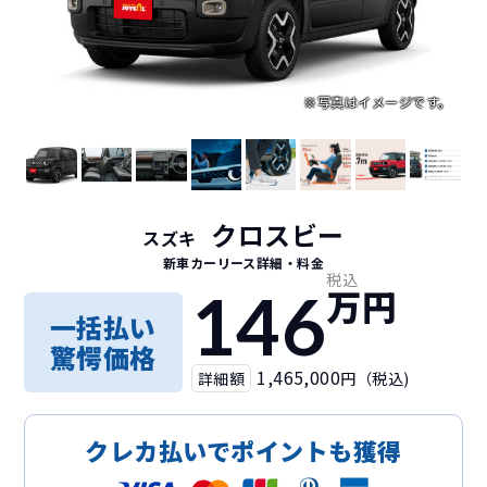
クロスビー
スズキ
新車カーリース詳細
・料金
税込
146
万円
一括払い
驚愕価格
1,465,000
詳細額
円（税込)
クレカ払いでポイントも獲得