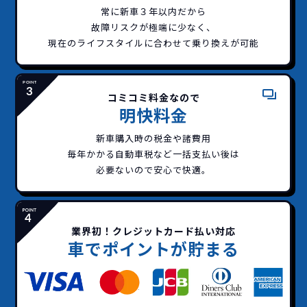
常に新車３年以内だから
故障リスクが極端に少なく、
現在のライフスタイルに合わせて乗り換えが可能
コミコミ料金なので
明快料金
新車購入時の税金や諸費用
毎年かかる自動車税など
一括支払い後は
必要ないので安心で快適。
どこよりも安く
短期間だから安心！
一括払いで安心
ご契約いただけます！
業界初！クレジットカード払い対応
イッカーズなら頭金・ボーナス払い・諸経費・税
イッカーズなら短期リースでも安いんです！
イッカーズは高残価設定を実現！
常
車でポイントが貯まる
頭金不要で超低価格！
に新車なので故障の心配がありませんし、急なラ
金など一切不要！
一括価格をお支払いいただく
憧れのクルマが手軽に乗れ
イフスタイルの変化にも対応が可能です。
だけでご利用いただけます。
ます！