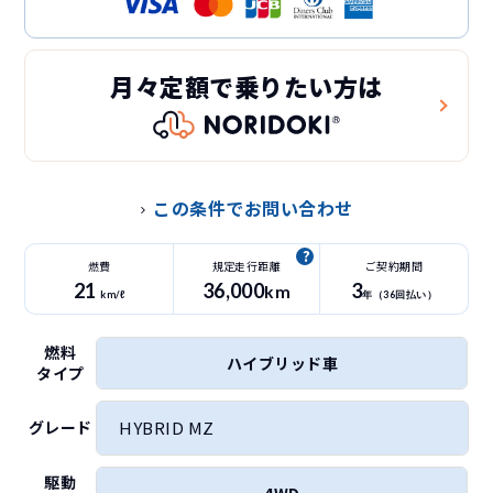
月々定額で乗りたい方は
この条件でお問い合わせ
燃費
規定走行距離
ご契約期間
21
36
,000
3
km
km/ℓ
年（
36
回払い）
燃料
ハイブリッド車
タイプ
HYBRID MZ
グレード
駆動
4WD