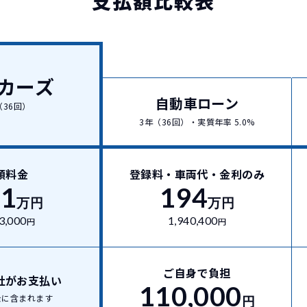
支払額比較表
カーズ
自動車ローン
（36回）
3年（36回）・実質年率 5.0%
額料金
登録料・車両代・金利のみ
01
194
万円
万円
3,000
1,940,400
円
円
ご自身で負担
社がお支払い
110,000
金に含まれます
円