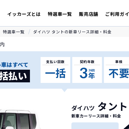
E
イッカーズとは
特選車一覧
販売店舗
ご利用ガ
特選車一覧
ダイハツ タントの新車リース詳細・料金
内
支払い回数
契約年数
車検
い車はすべて
3
一括
不
36
回
括払い
年
タント
ダイハツ
新車カーリース詳細
・料金