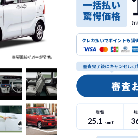
一括払い
驚愕価格
詳
クレカ払いでポイントも獲
審査完了後にキャンセル可
審査
燃費
規
25.1
3
km/ℓ