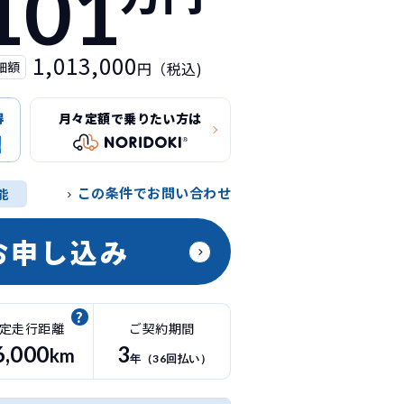
101
1,013,000
細額
円（税込)
得
月々定額で乗りたい方は
この条件でお問い合わせ
能
お申し込み
定走行距離
ご契約期間
6
,000
3
km
年（
36
回払い）