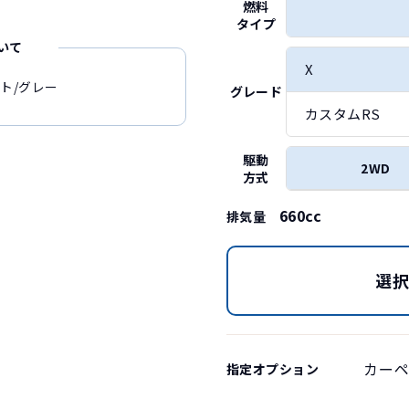
燃料
タイプ
いて
X
ト/グレー
グレード
カスタムRS
駆動
2WD
方式
660cc
排気量
選
カーペ
指定オプション