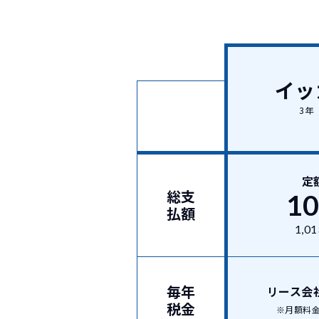
イッ
3年
定
総支
1
払額
1,01
毎年
リース会
税金
※月額料