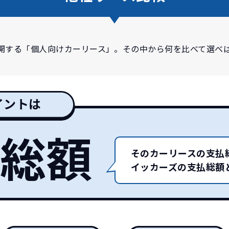
開する「個人向けカーリース」。その中から何を比べて選べ
どこよりも安く
短期間だから安心！
一括払いで安心
ご契約いただけます
イントは
総額
カーズなら頭金・ボーナス払い・諸経費・税金など一切
イッカーズなら短期リースでも安いんです！
イッカーズは高残価設定を実現！
そのカーリースの支払
障の心配がありませんし、急なライフスタイルの変化に
一括価格をお支払いいただくだけでご利用いただけます
頭金不要で超低価格！
憧れのクルマが手軽に乗れます
イッカーズの支払総額
安さの秘密