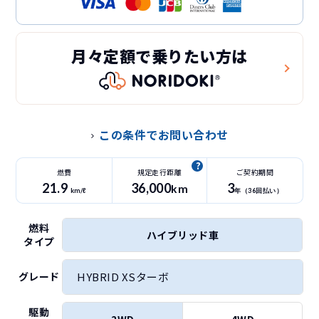
月々定額で乗りたい方は
この条件でお問い合わせ
燃費
規定走行距離
ご契約期間
21.9
36
,000
3
km
km/ℓ
年（
36
回払い）
燃料
ハイブリッド車
タイプ
HYBRID XSターボ
グレード
駆動
2WD
4WD