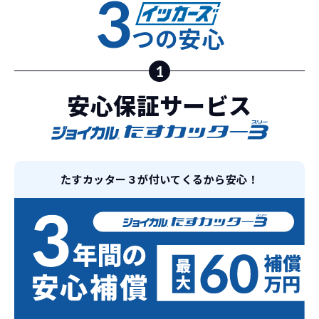
3
えるなど。その時その時の状況に合わせ
継続的にかかる費用が
た車を選べるっていいとおもいません
つの安心
コミコミ
か？
1
維持にかかる、毎年の｢自動車税｣はコミ
お車を返却いただく
コミ。3年契約なので通常車検時にかかる
安心保証サービス
必要があるため
｢自動車重量税｣、｢自賠責保険料｣「整備
料」などが不要となります。
通常のカーリースの場合、そのまま継続
して乗るか、購入するかなどを選べます。
しかし、イッカーズの場合は、車両を必
新型の新車に
定期的に乗換
たすカッター３が付いてくるから安心！
ず返却していただくことを前提とするこ
とで「超低価格」を実現しています。
車はだいたい３年くらいで飽きると言わ
れています。
もちろん、その人によりますが、最新型
車に常に乗り続けられるのは気持ちよ
く、人にも自慢できます！