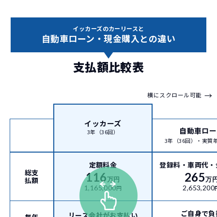
イッカーズのカーリースと
自動車ローン・現金購入との違い
支払額比較表
→
横にスクロール可能
イッカーズ
自動車ロー
3年（36回）
3年（36回）・実質年率
定額料金
登録料・車両代・
総支
116
265
払額
万円
万
1,165,000
2,653,200
円
ご自身で負
リース会社がお支払い