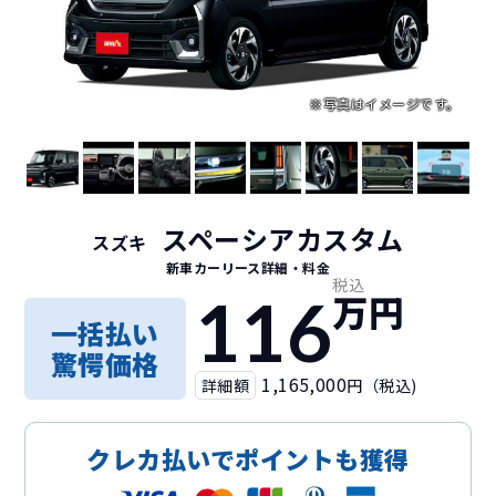
スペーシアカスタム
スズキ
新車カーリース詳細
・料金
税込
116
万円
一括払い
驚愕価格
1,165,000
詳細額
円（税込)
クレカ払いでポイントも獲得