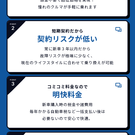
憧れのクルマが手軽に乗れます
短期契約だから
契約リスクが低い
常に新車３年以内だから
故障リスクが極端に少なく、
現在のライフスタイルに合わせて乗り換えが可能
どこよりも安く
短期間だから安心！
一括払いで安心
ご契約いただけます！
コミコミ料金なので
イッカーズなら頭金・ボーナス払い・諸経費・税
イッカーズなら短期リースでも安いんです！
イッカーズは高残価設定を実現！
常
明快料金
頭金不要で超低価格！
に新車なので故障の心配がありませんし、急なラ
金など一切不要！
一括価格をお支払いいただく
憧れのクルマが手軽に乗れ
新車購入時の税金や諸費用
イフスタイルの変化にも対応が可能です。
だけでご利用いただけます。
ます！
毎年かかる自動車税など
一括支払い後は
必要ないので安心で快適。
安さの秘密