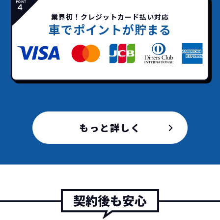
業界初！クレジットカード払い対応
車でポイントが貯まる
故障リスクが
非常に低い
新車購入時の税金や
3年以内の契約なので、故障リスクが非常
諸費用などが不要
に少なくなります。例え故障してもメーカ
高残価設定を実現！
ー保証があるから安心です。
低価格が可能に！
車を購入する場合、購入時に｢登録時諸費
用｣や「各種税金」は車両本体以外にかか
ジョイカルジャパンが今まで培ってきた
ります。
もっと詳しく
日本全国・世界中の流通ネットワークと
これらの費用がコミコミの料金です。
ノウハウを集約することでこの「超高残
価設定」を実現しました。
また特定の車両に絞ることによりこの価
格設定が可能となりました。
契約リスクが
少ない
ライフスタイルに合わせたお車の選択が
できます。急な引っ越し、転勤、家族が増