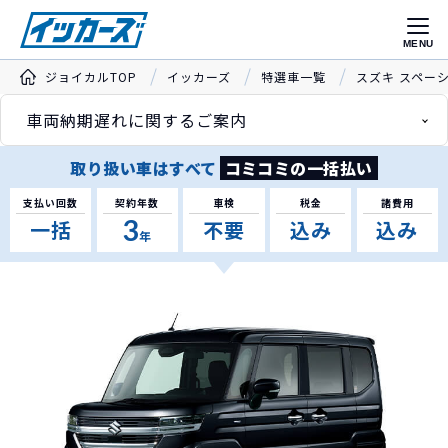
MENU
ジョイカルTOP
イッカーズ
特選車一覧
スズキ スペー
車両納期遅れに関するご案内
取り扱い車はすべて
コミコミの一括払い
支払い回数
契約年数
車検
税金
諸費用
3
一括
不要
込み
込み
年