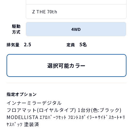
Z THE 70th
駆動
4WD
方式
2.5
5
名
排気量
定員
選択可能カラー
指定オプション
インナーミラーデジタル
フロアマット(ロイヤルタイプ) 1台分(色:ブラック)
MODELLISTA ｴｱﾛﾊﾟｰﾂｾｯﾄ ﾌﾛﾝﾄｽﾎﾟｲﾗｰ+ｻｲﾄﾞｽｶｰﾄ+ﾘ
ﾔｽﾊﾟｯﾂ 塗装済