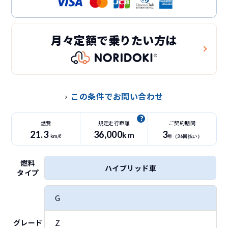
月々定額で乗りたい方は
この条件でお問い合わせ
燃費
規定走行距離
ご契約期間
21.3
36
,000
3
km
km/ℓ
年（
36
回払い）
燃料
ハイブリッド車
タイプ
G
Z
グレード