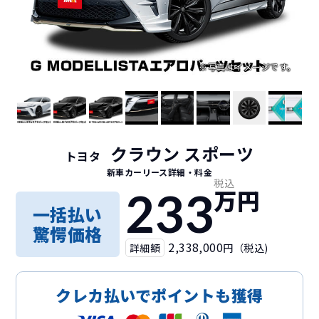
クラウン スポーツ
トヨタ
新車カーリース詳細
・料金
税込
233
万円
一括払い
驚愕価格
2,338,000
詳細額
円（税込)
クレカ払いでポイントも獲得