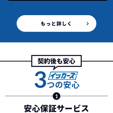
新車購入時の税金や
3年以内の契約なので、故障リスクが非常
諸費用などが不要
に少なくなります。例え故障してもメーカ
高残価設定を実現！
もっと詳しく
ー保証があるから安心です。
低価格が可能に！
車を購入する場合、購入時に｢登録時諸費
用｣や「各種税金」は車両本体以外にかか
ジョイカルジャパンが今まで培ってきた
ります。
日本全国・世界中の流通ネットワークと
これらの費用がコミコミの料金です。
ノウハウを集約することでこの「超高残
価設定」を実現しました。
また特定の車両に絞ることによりこの価
3
格設定が可能となりました。
契約リスクが
少ない
つの安心
ライフスタイルに合わせたお車の選択が
できます。急な引っ越し、転勤、家族が増
えるなど。その時その時の状況に合わせ
1
継続的にかかる費用が
た車を選べるっていいとおもいません
安心保証サービス
コミコミ
か？