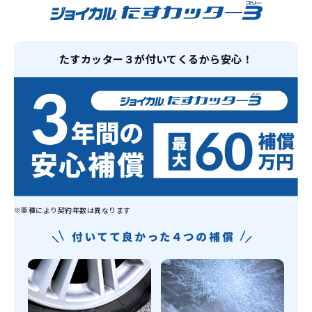
維持にかかる、毎年の｢自動車税｣はコミ
お車を返却いただく
コミ。3年契約なので通常車検時にかかる
必要があるため
｢自動車重量税｣、｢自賠責保険料｣「整備
たすカッター３が付いてくるから安心！
料」などが不要となります。
通常のカーリースの場合、そのまま継続
して乗るか、購入するかなどを選べます。
しかし、イッカーズの場合は、車両を必
新型の新車に
定期的に乗換
ず返却していただくことを前提とするこ
とで「超低価格」を実現しています。
車はだいたい３年くらいで飽きると言わ
れています。
もちろん、その人によりますが、最新型
車に常に乗り続けられるのは気持ちよ
※車種により契約年数は異なります
く、人にも自慢できます！