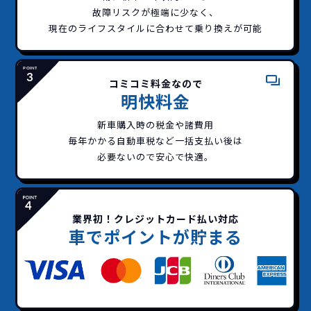
故障リスクが極端に少なく、
現在のライフスタイルに合わせて乗り換えが可能
コミコミ料金なので
どこよりも安く
短期間だから安心！
一括払いで安心
ご契約いただけます！
明快料金
新車購入時の税金や諸費用
毎年かかる自動車税など
一括支払い後は
イッカーズなら頭金・ボーナス払い・諸経費・税
イッカーズなら短期リースでも安いんです！
イッカーズは高残価設定を実現！
常
必要ないので安心で快適。
頭金不要で超低価格！
に新車なので故障の心配がありませんし、急なラ
金など一切不要！
一括価格をお支払いいただく
憧れのクルマが手軽に乗れ
イフスタイルの変化にも対応が可能です。
だけでご利用いただけます。
ます！
業界初！クレジットカード払い対応
安さの秘密
車でポイントが貯まる
故障リスクが
非常に低い