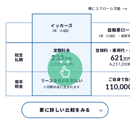
→
横にスクロール可能
イッカーズ
自動車ロー
3年（36回）
3年（36回）・実質年率
定額料金
登録料・車両代・
総支
233
621
払額
万円
万
2,338,000
6,217,200
円
ご自身で負
リース会社がお支払い
毎年
110,00
税金
※月額料金に含まれます