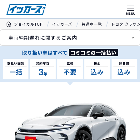
MENU
ジョイカルTOP
イッカーズ
特選車一覧
トヨタ クラウ
車両納期遅れに関するご案内
取り扱い車はすべて
コミコミの一括払い
支払い回数
契約年数
車検
税金
諸費用
3
一括
不要
込み
込み
年