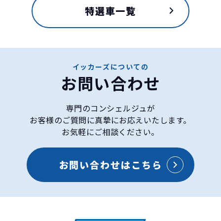
特選車一覧
ホンダ
ステップワゴンの特徴
イッカーズについての
お問い合わせ
専門のコンシェルジュが
お客様のご質問に真摯にお応えいたします。
お気軽にご相談ください。
お問い合わせはこちら
1996年5月に発売されたFFレイアウトのボンネット
タイプのミニバン。ファミリー向けのコンセプトで
月間販売台数1万台以上の大ヒットを記録し実用志
向の箱型デザインも新鮮でスタイリッシュでした。
2022年5月にフルモデルチェンジとなった6代目ステ