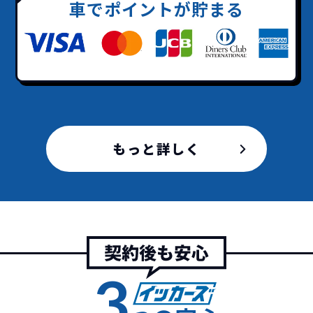
車でポイントが貯まる
どこよりも安く
短期間だから安心！
一括払いで安心
ご契約いただけます！
もっと詳しく
イッカーズなら頭金・ボーナス払い・諸経費・税
イッカーズなら短期リースでも安いんです！
イッカーズは高残価設定を実現！
常
頭金不要で超低価格！
に新車なので故障の心配がありませんし、急なラ
金など一切不要！
一括価格をお支払いいただく
憧れのクルマが手軽に乗れ
イフスタイルの変化にも対応が可能です。
だけでご利用いただけます。
ます！
安さの秘密
3