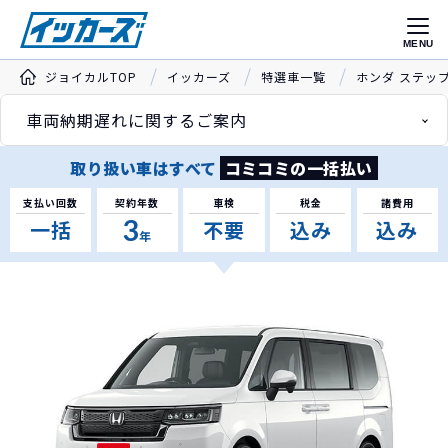
MENU
ジョイカルTOP
イッカーズ
特選車一覧
ホンダ ステッ
車両納期遅れに関するご案内
取り扱い車はすべて
コミコミの一括払い
支払い回数
契約年数
車検
税金
諸費用
3
一括
不要
込み
込み
年