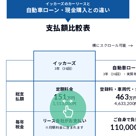
イッカーズのカーリースと
自動車ローン・現金購入との違い
支払額比較表
→
横にスクロール可能
イッカーズ
自動車ロー
3年（36回）
3年（36回）・実質年率
定額料金
登録料・車両代・
総支
151
463
払額
万円
万
1,513,000
4,633,200
円
ご自身で負
リース会社がお支払い
毎年
110,00
税金
※月額料金に含まれます