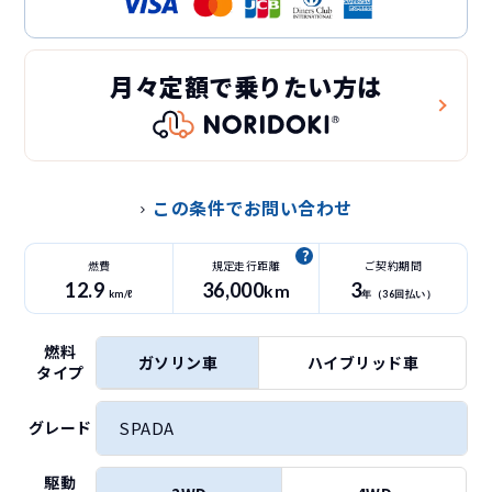
月々定額で乗りたい方は
この条件でお問い合わせ
燃費
規定走行距離
ご契約期間
12.9
36
,000
3
km
km/ℓ
年（
36
回払い）
燃料
ガソリン車
ハイブリッド車
タイプ
SPADA
グレード
駆動