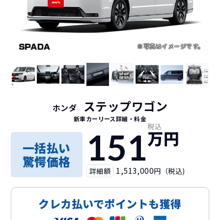
ステップワゴン
ホンダ
新車カーリース詳細
・料金
税込
151
万円
一括払い
驚愕価格
1,513,000
詳細額
円（税込)
クレカ払いでポイントも獲得