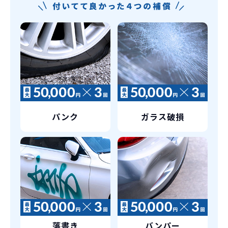
維持にかかる、毎年の｢自動車税｣はコミ
お車を返却いただく
コミ。3年契約なので通常車検時にかかる
必要があるため
｢自動車重量税｣、｢自賠責保険料｣「整備
料」などが不要となります。
通常のカーリースの場合、そのまま継続
して乗るか、購入するかなどを選べます。
しかし、イッカーズの場合は、車両を必
新型の新車に
定期的に乗換
ず返却していただくことを前提とするこ
とで「超低価格」を実現しています。
車はだいたい３年くらいで飽きると言わ
パンク
ガラス破損
れています。
もちろん、その人によりますが、最新型
車に常に乗り続けられるのは気持ちよ
く、人にも自慢できます！
落書き
バンパー