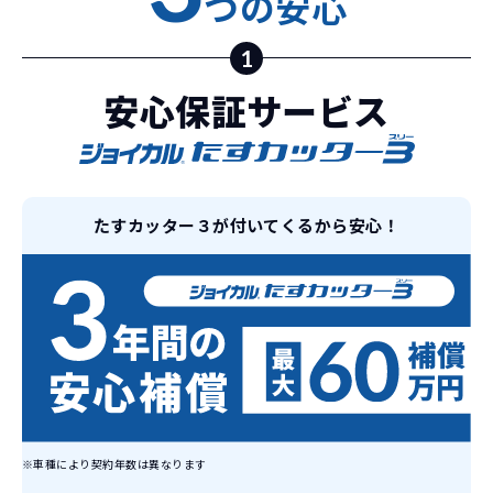
つの安心
故障リスクが
非常に低い
新車購入時の税金や
1
3年以内の契約なので、故障リスクが非常
諸費用などが不要
に少なくなります。例え故障してもメーカ
高残価設定を実現！
安心保証サービス
ー保証があるから安心です。
低価格が可能に！
車を購入する場合、購入時に｢登録時諸費
用｣や「各種税金」は車両本体以外にかか
ジョイカルジャパンが今まで培ってきた
ります。
日本全国・世界中の流通ネットワークと
これらの費用がコミコミの料金です。
たすカッター３が付いてくるから安心！
ノウハウを集約することでこの「超高残
価設定」を実現しました。
また特定の車両に絞ることによりこの価
格設定が可能となりました。
契約リスクが
少ない
ライフスタイルに合わせたお車の選択が
できます。急な引っ越し、転勤、家族が増
えるなど。その時その時の状況に合わせ
継続的にかかる費用が
た車を選べるっていいとおもいません
※車種により契約年数は異なります
コミコミ
か？