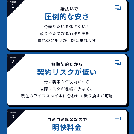
一括払いで
圧倒的な安さ
今乗りたいを逃さない！
頭金不要で超低価格を実現！
憧れのクルマが手軽に乗れます
短期契約だから
契約リスクが低い
常に新車３年以内だから
故障リスクが極端に少なく、
現在のライフスタイルに合わせて乗り換えが可能
どこよりも安く
短期間だから安心！
一括払いで安心
ご契約いただけます！
コミコミ料金なので
明快料金
イッカーズなら頭金・ボーナス払い・諸経費・税
イッカーズなら短期リースでも安いんです！
イッカーズは高残価設定を実現！
常