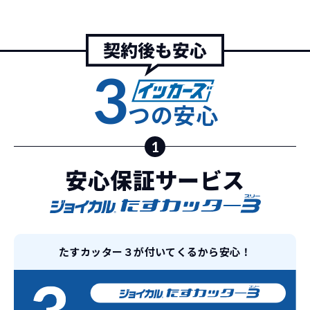
また特定の車両に絞ることによりこの価
格設定が可能となりました。
契約リスクが
少ない
3
ライフスタイルに合わせたお車の選択が
できます。急な引っ越し、転勤、家族が増
えるなど。その時その時の状況に合わせ
つの安心
継続的にかかる費用が
た車を選べるっていいとおもいません
コミコミ
か？
1
安心保証サービス
維持にかかる、毎年の｢自動車税｣はコミ
お車を返却いただく
コミ。3年契約なので通常車検時にかかる
必要があるため
｢自動車重量税｣、｢自賠責保険料｣「整備
料」などが不要となります。
通常のカーリースの場合、そのまま継続
して乗るか、購入するかなどを選べます。
たすカッター３が付いてくるから安心！
しかし、イッカーズの場合は、車両を必
新型の新車に
定期的に乗換
ず返却していただくことを前提とするこ
とで「超低価格」を実現しています。
車はだいたい３年くらいで飽きると言わ