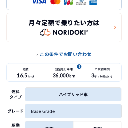
月々定額で乗りたい方は
この条件でお問い合わせ
燃費
規定走行距離
ご契約期間
16.5
36
,000
3
km
km/ℓ
年（
36
回払い）
燃料
ハイブリッド車
タイプ
Base Grade
グレード
駆動
2WD
4WD