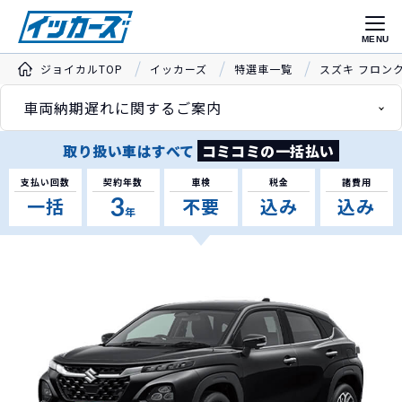
MENU
ジョイカルTOP
イッカーズ
特選車一覧
スズキ フロン
車両納期遅れに関するご案内
取り扱い車はすべて
コミコミの一括払い
支払い回数
契約年数
車検
税金
諸費用
3
一括
不要
込み
込み
年