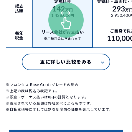
定額料金
登録料・車両代・
総支
142
293
払額
万円
万
1,428,000
2,930,400
円
ご自身で負
リース会社がお支払い
毎年
110,00
税金
※月額料金に含まれます
※フロンクス Base Gradeグレードの場合
※上記の表は税込み表記です。
※頭金・ボーナス払いは0円の計算となります。
※表示されている金額は弊社調べによるものです。
※自動車税等に関しては割引制度前の価格を表示しています。