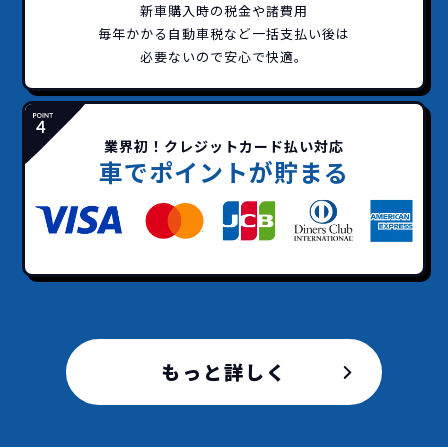
新車購入時の税金や諸費用
頭金不要で超低価格！
に新車なので故障の心配がありませんし、急なラ
金など一切不要！
一括価格をお支払いいただく
憧れのクルマが手軽に乗れ
毎年かかる自動車税など
一括支払い後は
イフスタイルの変化にも対応が可能です。
だけでご利用いただけます。
ます！
必要ないので安心で快適。
安さの秘密
業界初！クレジットカード払い対応
車でポイントが貯まる
故障リスクが
非常に低い
新車購入時の税金や
3年以内の契約なので、故障リスクが非常
諸費用などが不要
に少なくなります。例え故障してもメーカ
高残価設定を実現！
ー保証があるから安心です。
低価格が可能に！
車を購入する場合、購入時に｢登録時諸費
用｣や「各種税金」は車両本体以外にかか
もっと詳しく
ジョイカルジャパンが今まで培ってきた
ります。
日本全国・世界中の流通ネットワークと
これらの費用がコミコミの料金です。
ノウハウを集約することでこの「超高残
価設定」を実現しました。