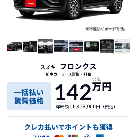
フロンクス
スズキ
新車カーリース詳細
・料金
税込
142
万円
一括払い
驚愕価格
1,428,000
詳細額
円（税込)
クレカ払いでポイントも獲得