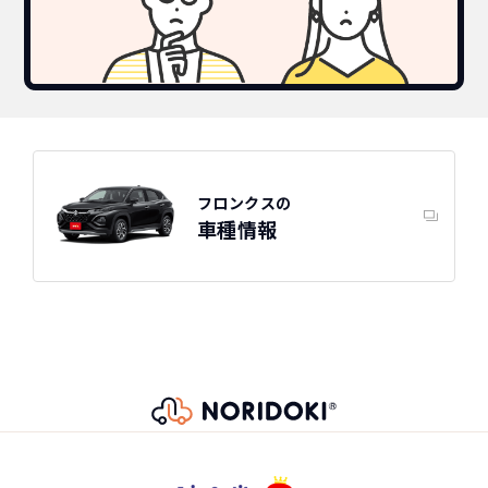
だけます。
※車種により契約年数は異なります
自動車ローンで所有した場合
フロンクスの
車種情報
スズキ フロンクスの
スペック
自動車ローン
293
グレード
税込
万円
NORIDOKIが提案するカーライフ