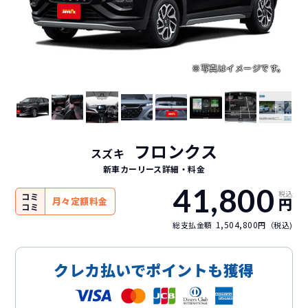
フロンクス
スズキ
新車カーリース詳細
・料金
41,800
税込
コミ
円
月々定額料金
コミ
1,504,800
総支払金額
円（税込)
クレカ払いでポイントも獲得