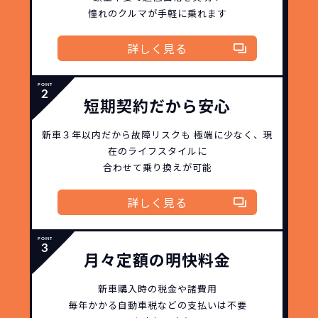
格設定が可能となりました。
憧れのクルマが手軽に乗れます
契約リスクが
少ない
詳しく見る
ライフスタイルに合わせたお車の選択が
できます。急な引っ越し、転勤、家族が増
えるなど。その時その時の状況に合わせ
継続的にかかる費用が
短期契約だから安心
た車を選べるっていいとおもいません
コミコミ
か？
新車３年以内だから
故障リスクも
極端に少なく、
現
在のライフスタイルに
維持にかかる、毎年の｢自動車税｣はコミ
お車を返却いただく
合わせて乗り換えが可能
コミ。3年契約なので通常車検時にかかる
必要があるため
｢自動車重量税｣、｢自賠責保険料｣「整備
詳しく見る
料」などが不要となります。
通常のカーリースの場合、そのまま継続
して乗るか、購入するかなどを選べます。
しかし、NORIDOKIの場合は、車両を必
新型の新車に
定期的に乗換
月々定額の明快料金
ず返却していただくことを前提とするこ
とで「超低価格」を実現しています。
車はだいたい３年くらいで飽きると言わ
新車購入時の税金や諸費用
れています。
毎年かかる自動車税などの
支払いは不要