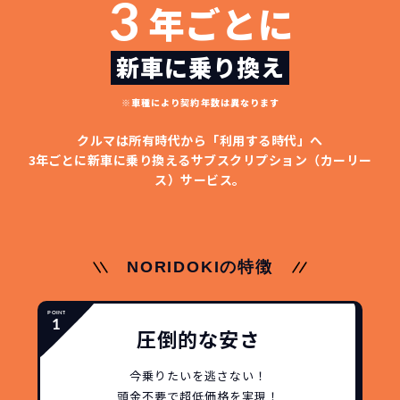
3
年ごとに
イフスタイルの変化にも対応が可能です。
いただくだけでご利用いただけます。
ます！
安さの秘密
新車に乗り換え
※車種により契約年数は異なります
クルマは所有時代から「利用する時代」へ
3年ごとに新車に乗り換える
サブスクリプション（カーリー
故障リスクが
非常に低い
ス）サービス。
新車購入時の税金や
3年以内の契約なので、故障リスクが非常
諸費用などが不要
に少なくなります。例え故障してもメーカ
高残価設定を実現！
ー保証があるから安心です。
低価格が可能に！
車を購入する場合、購入時に｢登録時諸費
NORIDOKIの特徴
用｣や「各種税金」は車両本体以外にかか
ジョイカルジャパンが今まで培ってきた
ります。
日本全国・世界中の流通ネットワークと
これらの費用がコミコミの料金です。
圧倒的な安さ
ノウハウを集約することでこの「超高残
価設定」を実現しました。
今乗りたいを逃さない！
また特定の車両に絞ることによりこの価
頭金不要で超低価格を実現！