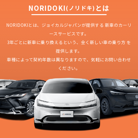
NORIDOKI
とは
(ノリドキ)
NORIDOKIとは、ジョイカルジャパンが提供する
新車のカーリ
ースサービスです。
3年ごとに新車に乗り換えるという、
全く新しい車の乗り方 を
提供します。
車種によって契約年数は異なりますので、
気軽にお問い合わせ
ください。
どこよりも安く
短期間だから安心！
月々定額料金で安心
ご契約いただけます！
NORIDOKIなら頭金・ボーナス払い・諸経費・税
NORIDOKIなら短期リースでも安いんです！
NORIDOKIは高残価設定を実現！
常
頭金不要で超低価格！
に新車なので故障の心配がありませんし、急なラ
金など一切不要！
月々「定額料金」をお支払い
憧れのクルマが手軽に乗れ