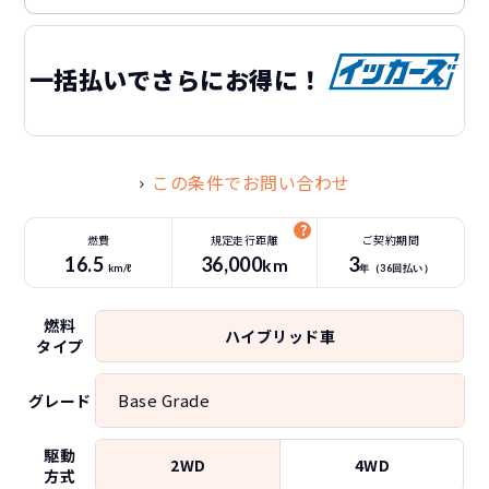
一括払いでさらにお得に！
この条件でお問い合わせ
燃費
規定走行距離
ご契約期間
16.5
36
,000
3
km
km/ℓ
年（
36
回払い）
燃料
ハイブリッド車
タイプ
Base Grade
グレード
駆動
2WD
4WD
方式