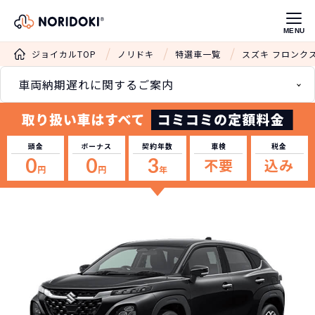
MENU
ジョイカルTOP
ノリドキ
特選車一覧
スズキ フロンク
車両納期遅れに関するご案内
頭金
ボーナス
契約年数
車検
税金
0
0
3
不要
込み
円
円
年