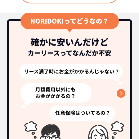
スズキ
カーリースって結局ローンで
新車に乗りたいけど、まとまったお金がない。
たしかに安いけど、自分のものにならないんで
買うより高いんで
フロンクスの特徴
すよね？
ボーナスも
しょ？
不安
総支払い金額
を
比べれば一目
頭金・ボーナス払い・車検が不要！
所有の方がリスクがいっぱい！
瞭然！
月額以外は
3年ごとに新車に
一切不要の定額料
乗換えるカ
圧倒的な安さが
金
ーライフ
お分かりいた