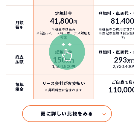
定額料金
登録料・車両代・
41,800
81,40
月額
円
費用
※税金等は込み
※税金等の費用は含ま
※前払いリース料・ボーナス対応も
※表記の金額は目安金
可能
す。
総額料金
登録料・車両代・
総支
150
293
払額
万円
万
1,504,800
2,930,400
円
ご自身で負
リース会社がお支払い
毎年
110,00
税金
※月額料金に含まれます