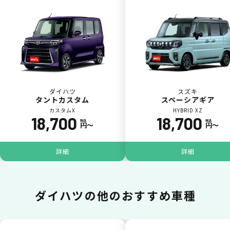
カードで支払い
普段のお買い物同様、お車の月々利用料をカ
ード払いが可能です。
ダイハツ
スズキ
タントカスタム
スペーシアギア
カスタムX
HYBRID XZ
18,700
18,700
税込
税込
円〜
円〜
詳細
詳細
一括払いが可能
ダイハツの
他のおすすめ車種
いままで難しかったカーリースの利用料金を