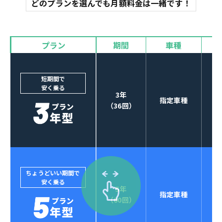
どのプランを選んでも月額料金は一緒です！
オイル交換
諸費用
バイザー
プラン
期間
車種
カーナビやETCなど
POINT
3
オプションも選べる！
短期間で
安く乗る
3年
指定車種
（36回）
ちょうどいい期間で
安く乗る
5年
指定車種
セブンマックスなら
（60回）
POINT
4
クレジットカード払い可能