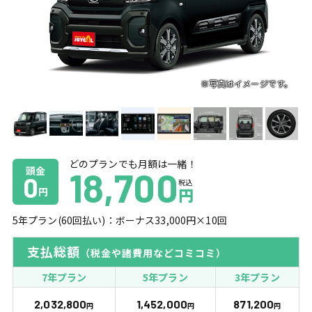
どのプランでも月額は一緒！
頭金
18,700
0
税込
円
円
5
年プラン(
60
回払い)：ボーナス
33,000
円×
10
回
支払総額
（税金や諸費用などコミコミ）
7年プラン
5年プラン
3年プラン
2,032,800
1,452,000
871,200
円
円
円