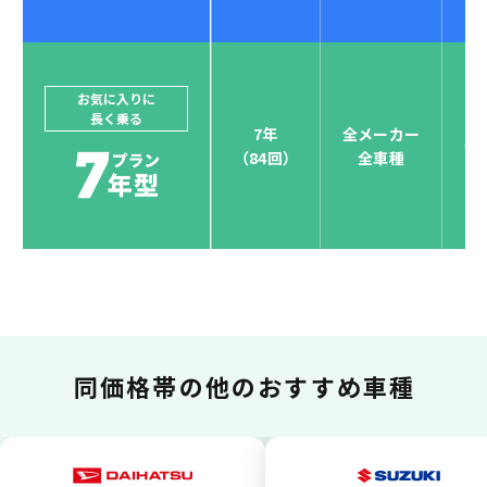
ジョイカルジャパンでは、カーリース決済を国際5大カ
ードブランド対応しています。
他にはないサービスがクレジットカード決済、賢くポ
お気に入りに
長く乗る
イント運用も！
7年
全メーカー
全
（84回）
全車種
お支払い可能カードブランド
お支払いを一元管理！しかも
ポイント還元
同価格帯の
他のおすすめ車種