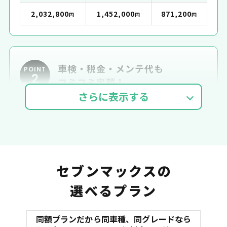
2,032,800
1,452,000
871,200
円
円
円
車検・税金・メンテ代も
POINT
2
コミコミ定額！
車検費用
自動車税
自賠責
セブンマックスの
選べるプラン
同額プランだから同車種、同グレードなら
マット