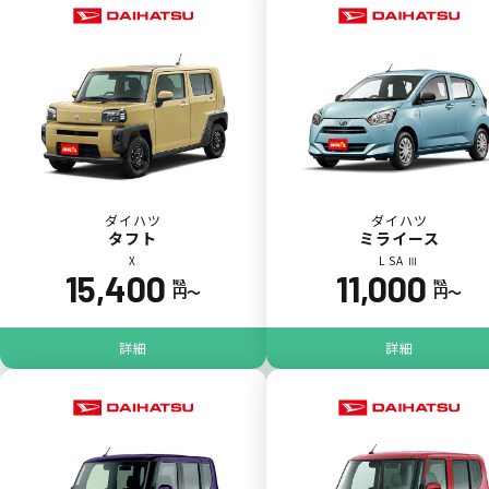
一括（一回）払いで可能。
ポイントが貯まる
ダイハツ
ダイハツ
タフト
ミライース
X
L SA Ⅲ
15,400
11,000
カーリース料金をカードで支払えるので、ポ
税込
税込
円〜
円〜
イントが貯まります。
詳細
詳細