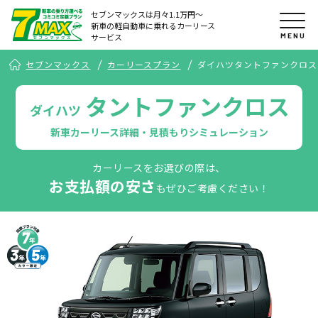
セブンマックスは月々1.1万円〜
新車の軽自動車に乗れるカーリース
MENU
サービス
セブンマックス
カーリースプラン
ダイハツタントファンクロス
タントファンクロス
ダイハツ
新車カーリース詳細・見積もりシミュレーション
カーリースをお選びの際は、
お支払額の安さ
もぜひご考慮ください！