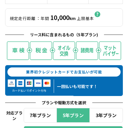
10,000
規定走行距離
：年間
km
上限基本
リース料に含まれるもの（
5
年プラン)
業界初クレジットカードでお支払いが可能
一回払いも
可能です！
カード払いでポイント付与
プランや駆動方式を選択
対応プラ
7年プラン
5年プラン
3年プラン
ン