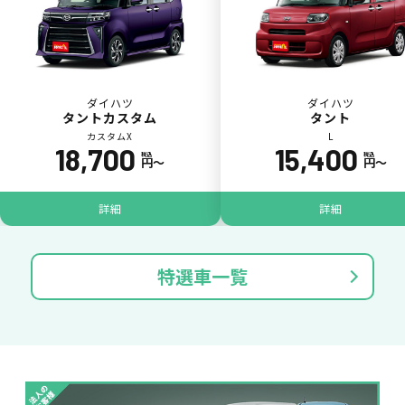
ダイハツ
ダイハツ
タントカスタム
タント
カスタムX
L
18,700
15,400
税込
税込
円〜
円〜
ジョイカル たすカッター3
POINT
5
詳細
詳細
特選車一覧