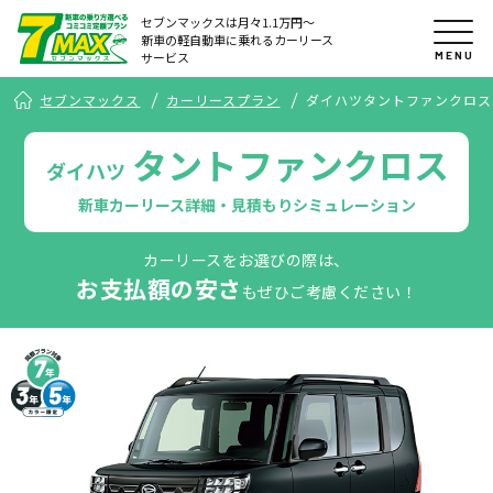
セブンマックスは月々1.1万円〜
新車の軽自動車に乗れるカーリース
MENU
サービス
セブンマックス
カーリースプラン
ダイハツタントファンクロス
タントファンクロス
ダイハツ
新車カーリース詳細・見積もりシミュレーション
カーリースをお選びの際は、
お支払額の安さ
もぜひご考慮ください！