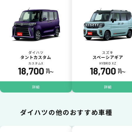
カードで支払い
普段のお買い物同様、お車の月々利用料をカ
ード払いが可能です。
ダイハツ
スズキ
タントカスタム
スペーシアギア
カスタムX
HYBRID XZ
18,700
18,700
税込
税込
円〜
円〜
詳細
詳細
一括払いが可能
ダイハツの
他のおすすめ車種
いままで難しかったカーリースの利用料金を