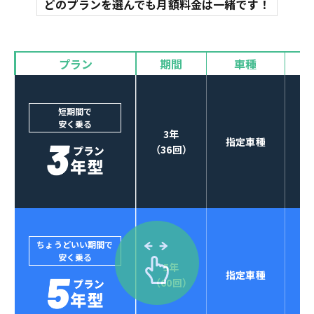
どのプランを選んでも月額料金は一緒です！
オイル交換
諸費用
バイザー
プラン
期間
車種
カーナビやETCなど
POINT
3
オプションも選べる！
短期間で
安く乗る
3年
指定車種
（36回）
ちょうどいい期間で
安く乗る
5年
指定車種
セブンマックスなら
（60回）
POINT
4
クレジットカード払い可能