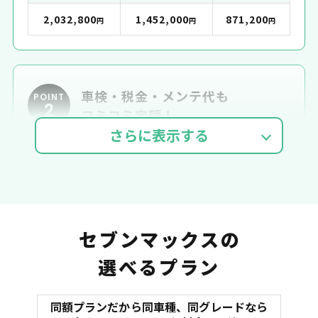
2,032,800
1,452,000
871,200
円
円
円
車検・税金・メンテ代も
POINT
2
コミコミ定額！
車検費用
自動車税
自賠責
セブンマックスの
選べるプラン
同額プランだから同車種、同グレードなら
マット