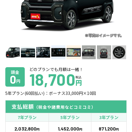
どのプランでも月額は一緒！
頭金
18,700
0
税込
円
円
5
年プラン(
60
回払い)：ボーナス
33,000
円×
10
回
支払総額
（税金や諸費用などコミコミ）
7年プラン
5年プラン
3年プラン
2,032,800
1,452,000
871,200
円
円
円