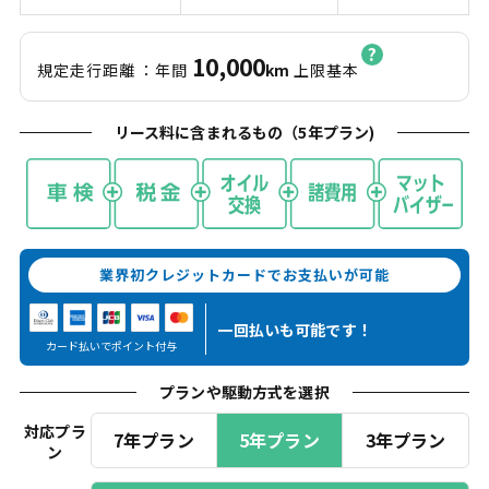
10,000
規定走行距離
：年間
km
上限基本
リース料に含まれるもの（
5
年プラン)
業界初クレジットカードでお支払いが可能
一回払いも
可能です！
カード払いでポイント付与
プランや駆動方式を選択
対応プラ
7年プラン
5年プラン
3年プラン
ン