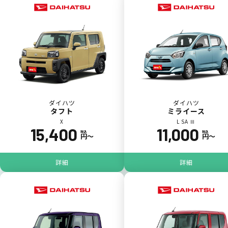
一括（一回）払いで可能。
ポイントが貯まる
ダイハツ
ダイハツ
タフト
ミライース
X
L SA Ⅲ
15,400
11,000
カーリース料金をカードで支払えるので、ポ
税込
税込
円〜
円〜
イントが貯まります。
詳細
詳細