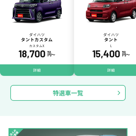
ダイハツ
ダイハツ
タントカスタム
タント
カスタムX
L
18,700
15,400
税込
税込
円〜
円〜
ジョイカル たすカッター3
POINT
5
詳細
詳細
特選車一覧