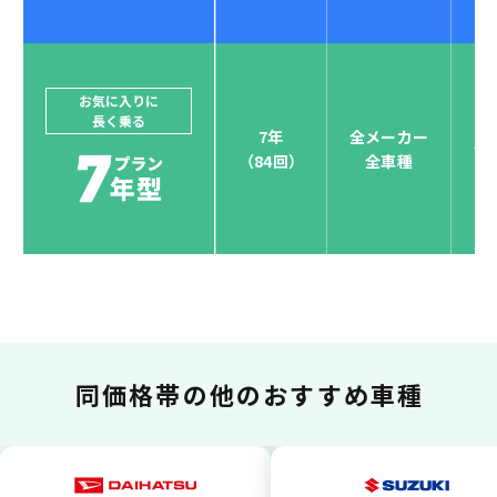
ジョイカルジャパンでは、カーリース決済を国際5大カ
ードブランド対応しています。
他にはないサービスがクレジットカード決済、賢くポ
お気に入りに
長く乗る
イント運用も！
7年
全メーカー
全
（84回）
全車種
お支払い可能カードブランド
お支払いを一元管理！しかも
ポイント還元
同価格帯の
他のおすすめ車種