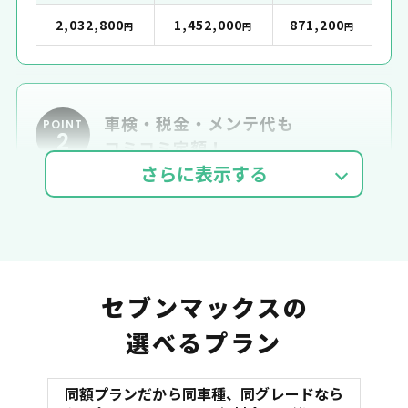
2,032,800
1,452,000
871,200
円
円
円
車検・税金・メンテ代も
POINT
2
コミコミ定額！
車検費用
自動車税
自賠責
セブンマックスの
選べるプラン
同額プランだから同車種、同グレードなら
マット