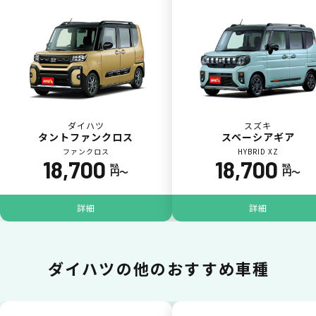
カードで支払い
普段のお買い物同様、お車の月々利用料をカ
ード払いが可能です。
ダイハツ
スズキ
タントファンクロス
スペーシアギア
ファンクロス
HYBRID XZ
18,700
18,700
税込
税込
円〜
円〜
詳細
詳細
一括払いが可能
ダイハツの
他のおすすめ車種
いままで難しかったカーリースの利用料金を