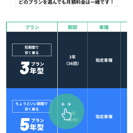
どのプランを選んでも月額料金は一緒です！
オイル交換
諸費用
バイザー
プラン
期間
車種
カーナビやETCなど
POINT
3
オプションも選べる！
短期間で
安く乗る
3年
指定車種
（36回）
ちょうどいい期間で
安く乗る
5年
指定車種
セブンマックスなら
（60回）
POINT
4
クレジットカード払い可能