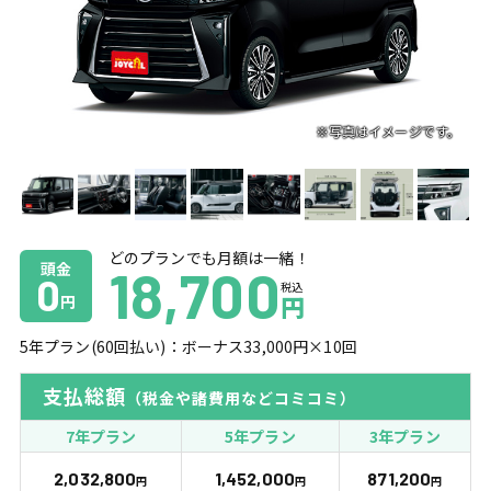
どのプランでも月額は一緒！
頭金
18,700
0
税込
円
円
5
年プラン(
60
回払い)：ボーナス
33,000
円×
10
回
支払総額
（税金や諸費用などコミコミ）
7年プラン
5年プラン
3年プラン
2,032,800
1,452,000
871,200
円
円
円