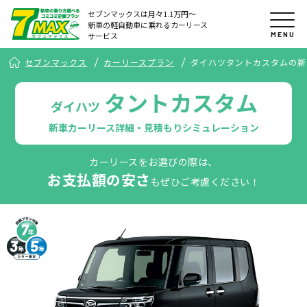
セブンマックスは月々1.1万円〜
新車の軽自動車に乗れるカーリース
MENU
サービス
セブンマックス
カーリースプラン
ダイハツタントカスタムの新
タントカスタム
ダイハツ
新車カーリース詳細・見積もりシミュレーション
カーリースをお選びの際は、
お支払額の安さ
もぜひご考慮ください！