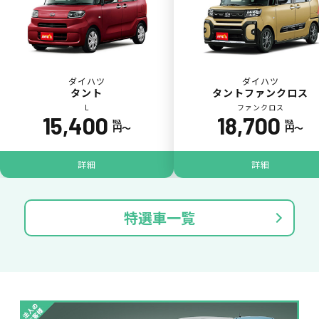
ダイハツ
ダイハツ
タント
タントファンクロス
L
ファンクロス
15,400
18,700
税込
税込
円〜
円〜
ジョイカル たすカッター3
POINT
5
詳細
詳細
特選車一覧