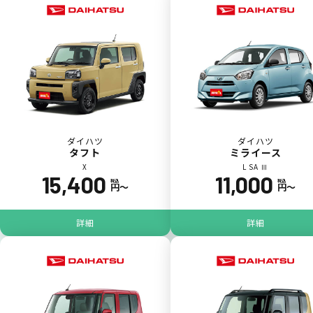
一括（一回）払いで可能。
ポイントが貯まる
ダイハツ
ダイハツ
タフト
ミライース
X
L SA Ⅲ
15,400
11,000
カーリース料金をカードで支払えるので、ポ
税込
税込
円〜
円〜
イントが貯まります。
詳細
詳細