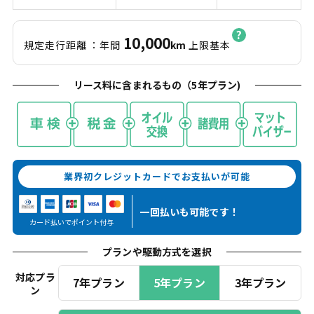
10,000
規定走行距離
：年間
km
上限基本
リース料に含まれるもの（
5
年プラン)
業界初クレジットカードでお支払いが可能
一回払いも
可能です！
カード払いでポイント付与
プランや駆動方式を選択
対応プラ
7年プラン
5年プラン
3年プラン
ン