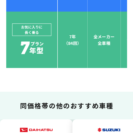
ジョイカルジャパンでは、カーリース決済を国際5大カ
ードブランド対応しています。
他にはないサービスがクレジットカード決済、賢くポ
お気に入りに
長く乗る
イント運用も！
7年
全メーカー
全
（84回）
全車種
お支払い可能カードブランド
お支払いを一元管理！しかも
ポイント還元
同価格帯の
他のおすすめ車種