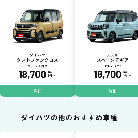
カードで支払い
普段のお買い物同様、お車の月々利用料をカ
ード払いが可能です。
ダイハツ
スズキ
タントファンクロス
スペーシアギア
ファンクロス
HYBRID XZ
18,700
18,700
税込
税込
円〜
円〜
詳細
詳細
一括払いが可能
ダイハツの
他のおすすめ車種
いままで難しかったカーリースの利用料金を