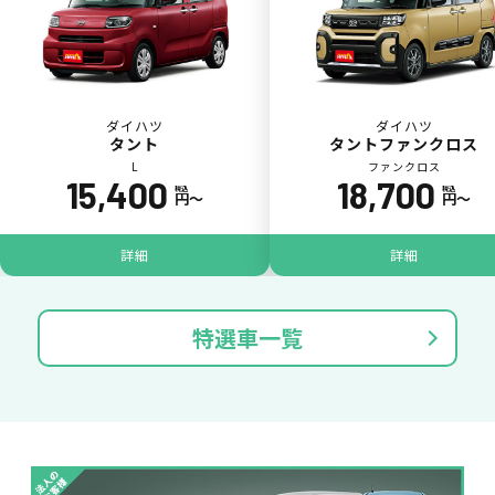
ダイハツ
ダイハツ
タント
タントファンクロス
L
ファンクロス
15,400
18,700
税込
税込
円〜
円〜
ジョイカル たすカッター3
POINT
5
詳細
詳細
特選車一覧