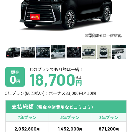
どのプランでも月額は一緒！
頭金
18,700
0
税込
円
円
5
年プラン(
60
回払い)：ボーナス
33,000
円×
10
回
支払総額
（税金や諸費用などコミコミ）
7年プラン
5年プラン
3年プラン
2,032,800
1,452,000
871,200
円
円
円