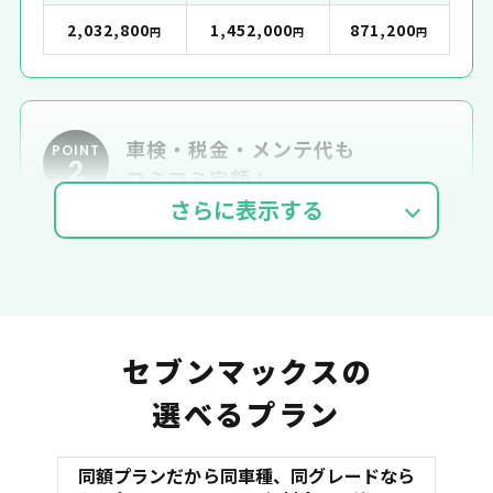
2,032,800
1,452,000
871,200
円
円
円
車検・税金・メンテ代も
POINT
2
コミコミ定額！
車検費用
自動車税
自賠責
セブンマックスの
選べるプラン
同額プランだから同車種、同グレードなら
マット