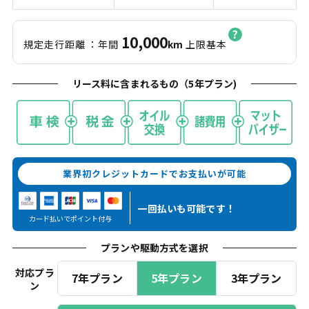
10,000
規定走行距離
：年間
km
上限基本
リース料に含まれるもの（
5
年プラン)
業界初クレジットカードでお支払いが可能
一回払いも
可能です！
カード払いでポイント付与
プランや駆動方式を選択
対応プラ
7年プラン
5年プラン
3年プラン
ン