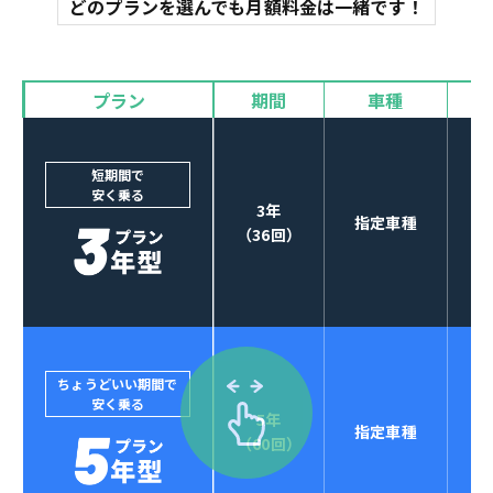
どのプランを選んでも月額料金は一緒です！
オイル交換
諸費用
バイザー
プラン
期間
車種
カーナビやETCなど
POINT
3
オプションも選べる！
短期間で
安く乗る
3年
指定車種
（36回）
ちょうどいい期間で
安く乗る
5年
指定車種
セブンマックスなら
（60回）
POINT
4
クレジットカード払い可能