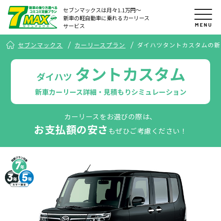
セブンマックスは月々1.1万円〜
新車の軽自動車に乗れるカーリース
MENU
サービス
セブンマックス
カーリースプラン
ダイハツタントカスタムの新
タントカスタム
ダイハツ
新車カーリース詳細・見積もりシミュレーション
カーリースをお選びの際は、
お支払額の安さ
もぜひご考慮ください！