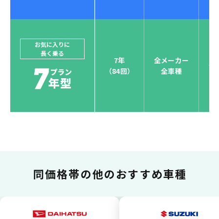
ジョイカルジャパンでは、カーリース決済を国際5大カ
ードブランド対応しています。
他にはないサービスがクレジットカード決済、賢くポ
お気に入りに
長く乗る
イント運用も！
7年
全メーカー
全
（84回）
全車種
お支払い可能カードブランド
お支払いを一元管理！しかも
ポイント還元
同価格帯の
他のおすすめ車種