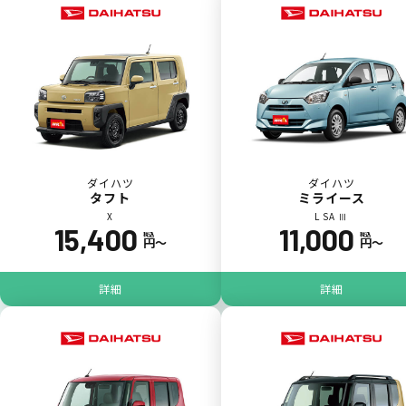
一括（一回）払いで可能。
ポイントが貯まる
ダイハツ
ダイハツ
タフト
ミライース
X
L SA Ⅲ
15,400
11,000
カーリース料金をカードで支払えるので、ポ
税込
税込
円〜
円〜
イントが貯まります。
詳細
詳細