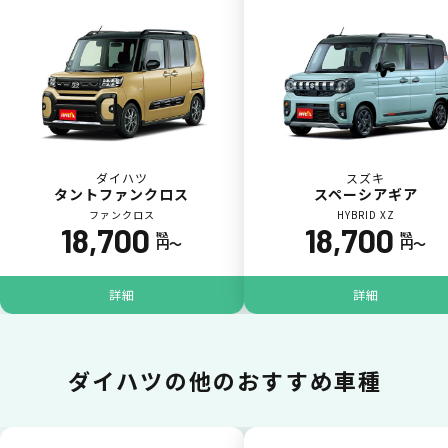
カードで支払い
普段のお買い物同様、お車の月々利用料をカ
ード払いが可能です。
ダイハツ
スズキ
タントファンクロス
スペーシアギア
ファンクロス
HYBRID XZ
18,700
18,700
税込
税込
円〜
円〜
詳細
詳細
一括払いが可能
ダイハツの
他のおすすめ車種
いままで難しかったカーリースの利用料金を