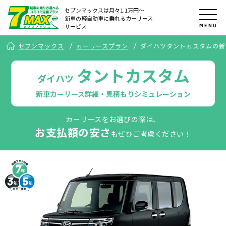
セブンマックスは月々1.1万円〜
新車の軽自動車に乗れるカーリース
MENU
サービス
セブンマックス
カーリースプラン
ダイハツタントカスタムの新
タントカスタム
ダイハツ
新車カーリース詳細・見積もりシミュレーション
カーリースをお選びの際は、
お支払額の安さ
もぜひご考慮ください！