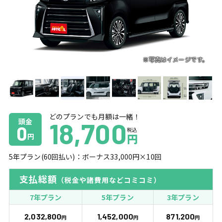
どのプランでも月額は一緒！
頭金
18,700
0
税込
円
円
5
年プラン(
60
回払い)：ボーナス
33,000
円×
10
回
支払総額
（税金や諸費用などコミコミ）
7年プラン
5年プラン
3年プラン
2,032,800
1,452,000
871,200
円
円
円