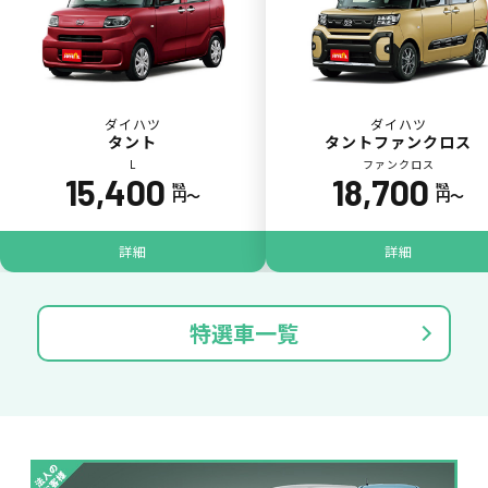
ダイハツ
ダイハツ
タント
タントファンクロス
L
ファンクロス
15,400
18,700
税込
税込
円〜
円〜
ジョイカル たすカッター3
POINT
5
詳細
詳細
特選車一覧