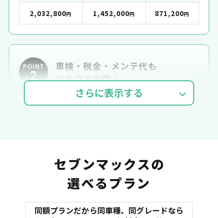
2,032,800
1,452,000
871,200
円
円
円
車検・税金・メンテ代も
POINT
2
コミコミ定額！
車検費用
自動車税
自賠責
セブンマックスの
選べるプラン
同額プランだから同車種、同グレードなら
マット