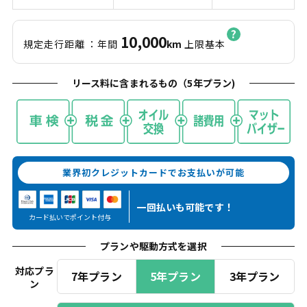
10,000
規定走行距離
：年間
km
上限基本
リース料に含まれるもの（
5
年プラン)
業界初クレジットカードでお支払いが可能
一回払いも
可能です！
カード払いでポイント付与
プランや駆動方式を選択
対応プラ
7年プラン
5年プラン
3年プラン
ン