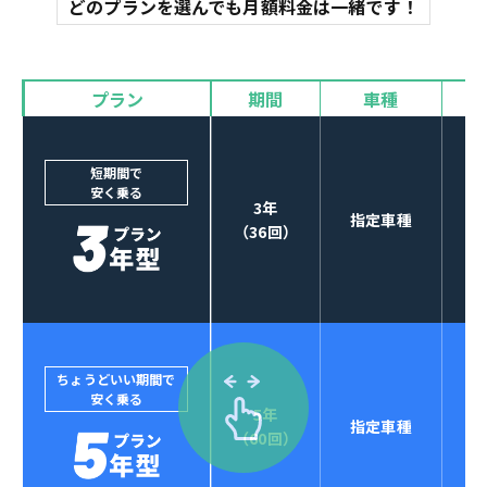
どのプランを選んでも月額料金は一緒です！
オイル交換
諸費用
バイザー
プラン
期間
車種
カーナビやETCなど
POINT
3
オプションも選べる！
短期間で
安く乗る
3年
指定車種
（36回）
ちょうどいい期間で
安く乗る
5年
指定車種
セブンマックスなら
（60回）
POINT
4
クレジットカード払い可能