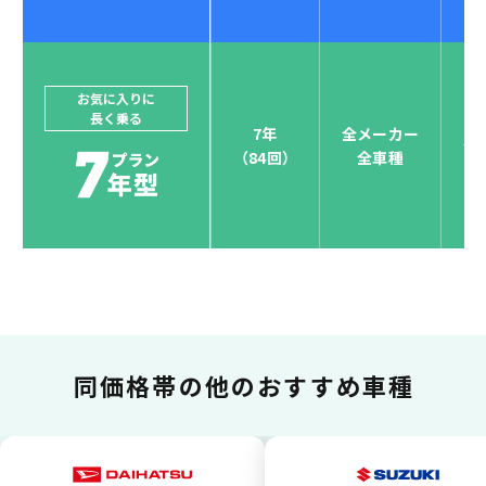
ジョイカルジャパンでは、カーリース決済を国際5大カ
ードブランド対応しています。
他にはないサービスがクレジットカード決済、賢くポ
お気に入りに
長く乗る
イント運用も！
7年
全メーカー
全
（84回）
全車種
お支払い可能カードブランド
お支払いを一元管理！しかも
ポイント還元
同価格帯の
他のおすすめ車種