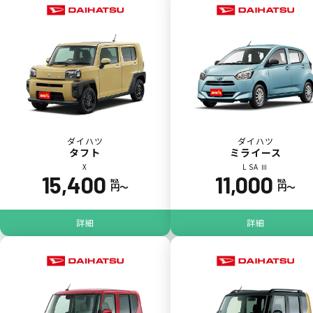
一括（一回）払いで可能。
ポイントが貯まる
ダイハツ
ダイハツ
タフト
ミライース
X
L SA Ⅲ
15,400
11,000
カーリース料金をカードで支払えるので、ポ
税込
税込
円〜
円〜
イントが貯まります。
詳細
詳細