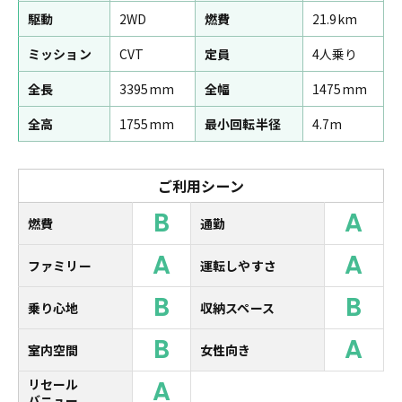
駆動
2WD
燃費
21.9km
ミッション
CVT
定員
4人乗り
全長
3395mm
全幅
1475mm
全高
1755mm
最小回転半径
4.7m
ご利用シーン
B
A
燃費
通勤
A
A
ファミリー
運転しやすさ
B
B
乗り心地
収納スペース
B
A
室内空間
女性向き
A
リセール
バニュー