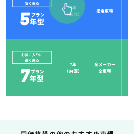
安く乗る
5年
指定車種
セブンマックスなら
（60回）
POINT
4
クレジットカード払い可能
ジョイカルジャパンでは、カーリース決済を国際5大カ
ードブランド対応しています。
他にはないサービスがクレジットカード決済、賢くポ
お気に入りに
長く乗る
イント運用も！
7年
全メーカー
全
（84回）
全車種
お支払い可能カードブランド
お支払いを一元管理！しかも
ポイント還元
同価格帯の
他のおすすめ車種