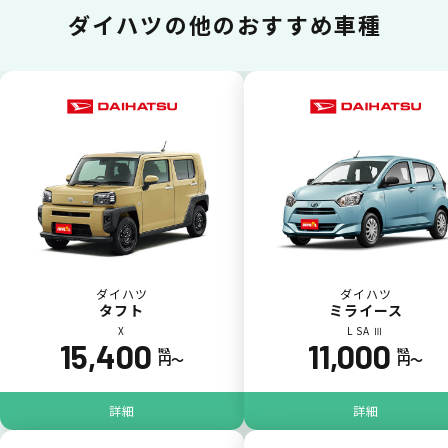
一括払いが可能
ダイハツの
他のおすすめ車種
いままで難しかったカーリースの利用料金を
一括（一回）払いで可能。
ポイントが貯まる
ダイハツ
ダイハツ
タフト
ミライース
X
L SA Ⅲ
15,400
11,000
カーリース料金をカードで支払えるので、ポ
税込
税込
円〜
円〜
イントが貯まります。
詳細
詳細