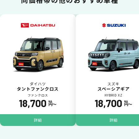
カードで支払い
普段のお買い物同様、お車の月々利用料をカ
ード払いが可能です。
ダイハツ
スズキ
タントファンクロス
スペーシアギア
ファンクロス
HYBRID XZ
18,700
18,700
税込
税込
円〜
円〜
詳細
詳細