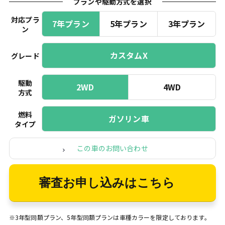
プランや駆動方式を選択
対応プラ
7年プラン
5年プラン
3年プラン
ン
カスタムX
グレード
駆動
2WD
4WD
方式
燃料
ガソリン車
タイプ
この車のお問い合わせ
審査お申し込みはこちら
※3年型同額プラン、5年型同額プランは車種カラーを限定しております。