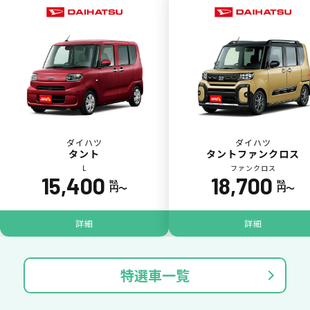
ダイハツ
ダイハツ
タント
タントファンクロス
L
ファンクロス
15,400
18,700
税込
税込
円〜
円〜
ジョイカル たすカッター3
POINT
5
詳細
詳細
特選車一覧