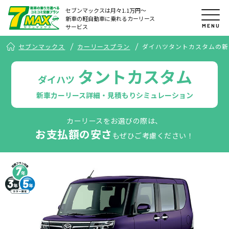
セブンマックスは月々1.1万円〜
新車の軽自動車に乗れるカーリース
MENU
サービス
セブンマックス
カーリースプラン
ダイハツタントカスタムの新
タントカスタム
ダイハツ
新車カーリース詳細・見積もりシミュレーション
カーリースをお選びの際は、
お支払額の安さ
もぜひご考慮ください！