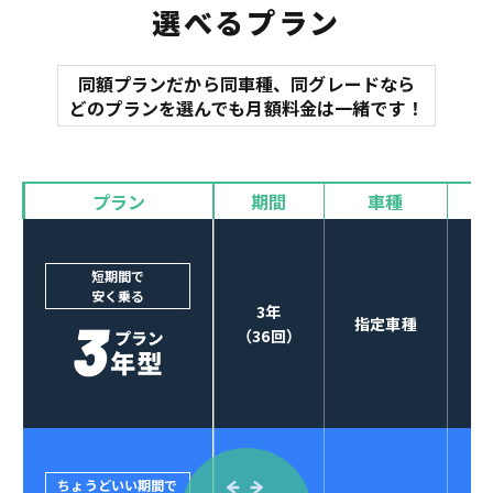
選べるプラン
同額プランだから同車種、同グレードなら
マット
どのプランを選んでも月額料金は一緒です！
オイル交換
諸費用
バイザー
プラン
期間
車種
カーナビやETCなど
POINT
3
オプションも選べる！
短期間で
安く乗る
3年
指定車種
（36回）
ちょうどいい期間で