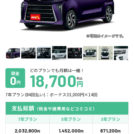
どのプランでも月額は一緒！
頭金
18,700
0
税込
円
円
7
年プラン(
84
回払い)：ボーナス
33,000
円×
14
回
支払総額
（税金や諸費用などコミコミ）
7年プラン
5年プラン
3年プラン
2,032,800
1,452,000
871,200
円
円
円