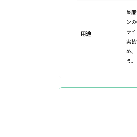
最廉
ンの
ライ
用途
実装
め、
う。