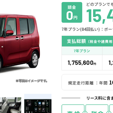
どのプランで
頭金
15,
0
円
7
年プラン(
84
回払い)：ボー
支払総額
（税金や諸費用
7年プラン
1,755,600
1
円
1
規定走行距離
：年間
リース料に含