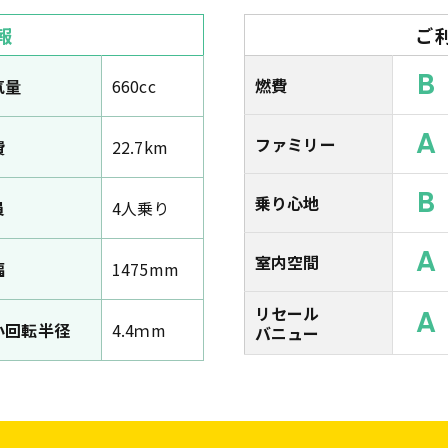
報
ご
B
燃費
気量
660cc
A
ファミリー
費
22.7km
B
乗り心地
員
4人乗り
A
室内空間
幅
1475mm
リセール
A
小回転半径
4.4ｍm
バニュー