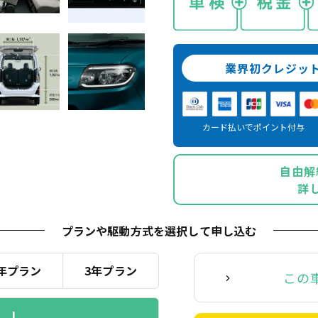
業界初クレジッ
カード払いでポイント付与
自由解
詳
プランや駆動方式を選択
して申し込む
年プラン
3年プラン
この
L