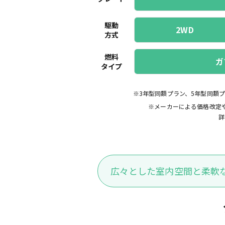
駆動
2WD
方式
燃料
ガ
タイプ
※3年型同額プラン、5年型同額
※メーカーによる価格改定
詳
広々とした室内空間と柔軟