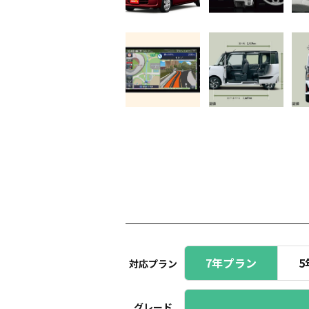
7年プラン
5
対応プラン
グレード