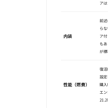
アは
前述
らな
内装
ア付
もあ
が標
復活
設定
性能（燃費）
購入
エン
21.