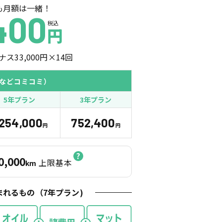
も月額は一緒！
400
税込
円
ナス
33,000
円×
14
回
などコミコミ）
5年プラン
3年プラン
,254,000
752,400
円
円
0,000
上限基本
km
まれるもの（
7
年プラン)