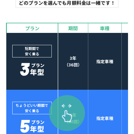
マット
どのプランを選んでも月額料金は一緒です！
オイル交換
諸費用
バイザー
プラン
期間
車種
カーナビやETCなど
POINT
3
オプションも選べる！
短期間で
安く乗る
3年
指定車種
（36回）
ちょうどいい期間で
安く乗る
5年
指定車種
セブンマックスなら
（60回）
POINT
4
クレジットカード払い可能