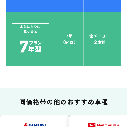
ジョイカルジャパンでは、カーリース決済を国際5大カ
ードブランド対応しています。
他にはないサービスがクレジットカード決済、賢くポ
お気に入りに
長く乗る
イント運用も！
7年
全メーカー
全
（84回）
全車種
お支払い可能カードブランド
お支払いを一元管理！しかも
ポイント還元
同価格帯の
他のおすすめ車種