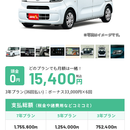
どのプランでも月額は一緒！
頭金
15,400
0
税込
円
円
3
年プラン(
36
回払い)：ボーナス
33,000
円×
6
回
支払総額
（税金や諸費用などコミコミ）
7年プラン
5年プラン
3年プラン
1,755,600
1,254,000
752,400
円
円
円