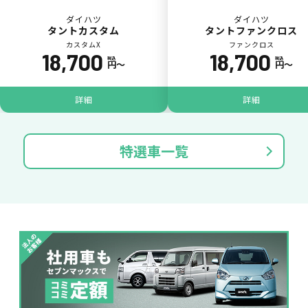
ダイハツ
ダイハツ
タントカスタム
タントファンクロス
カスタムX
ファンクロス
18,700
18,700
税込
税込
円〜
円〜
パンク
ガラス破損
詳細
詳細
特選車一覧
落書き
バンパー
いたずら
破損
※たすカッターをご利用頂く場合、免責金額が１回あたり5,000円