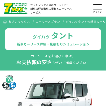
セブンマックスは月々1.1万円〜
新車の軽自動車に乗れるカーリース
MENU
サービス
セブンマックス
カーリースプラン
ダイハツタントの新車カーリ
タント
ダイハツ
新車カーリース詳細・見積もりシミュレーション
カーリースをお選びの際は、
お支払額の安さ
もぜひご考慮ください！