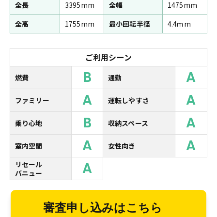
全長
3395mm
全幅
1475mm
全高
1755mm
最小回転半径
4.4ｍm
ご利用シーン
B
A
燃費
通勤
A
A
ファミリー
運転しやすさ
B
A
乗り心地
収納スペース
A
A
室内空間
女性向き
A
リセール
バニュー
審査申し込みはこちら