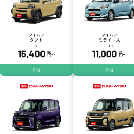
ダイハツ
ダイハツ
タフト
ミライース
X
L SA Ⅲ
15,400
11,000
税込
税込
円〜
円〜
ジョイカル たすカッター3
POINT
5
詳細
詳細