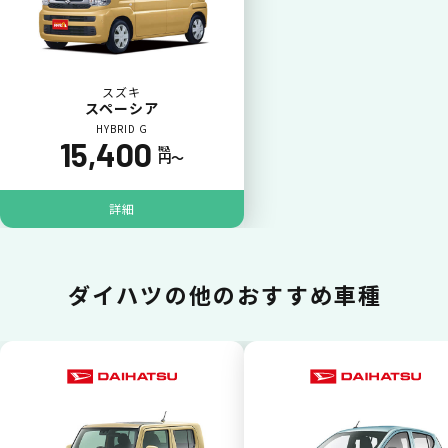
一括（一回）払いで可能。
スズキ
スペーシア
HYBRID G
15,400
税込
円〜
ポイントが貯まる
詳細
カーリース料金をカードで支払えるので、ポ
イントが貯まります。
ダイハツの
他のおすすめ車種