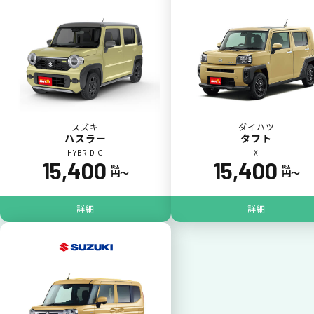
カードで支払い
普段のお買い物同様、お車の月々利用料をカ
ード払いが可能です。
スズキ
ダイハツ
ハスラー
タフト
HYBRID G
X
15,400
15,400
税込
税込
円〜
円〜
詳細
詳細
一括払いが可能
いままで難しかったカーリースの利用料金を