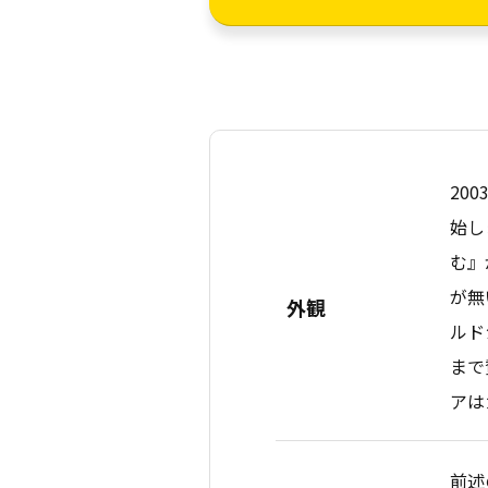
20
始し
む』
が無
外観
ルド
まで
アは
前述