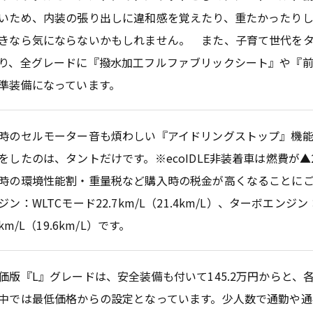
いため、内装の張り出しに違和感を覚えたり、重たかったりし
きなら気にならないかもしれません。 また、子育て世代を
り、全グレードに『撥水加工フルファブリックシート』や『
準装備になっています。
時のセルモーター音も煩わしい『アイドリングストップ』機
をしたのは、タントだけです。※ecoIDLE非装着車は燃費が▲2
時の環境性能割・重量税など購入時の税金が高くなることにご
ジン：WLTCモード22.7km/L（21.4km/L）、ターボエンジン
2km/L（19.6km/L）です。
価版『L』グレードは、安全装備も付いて145.2万円からと、
中では最低価格からの設定となっています。少人数で通勤や通