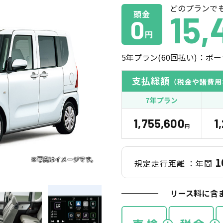
どのプランで
頭金
15,
0
円
5
年プラン(
60
回払い)：ボー
支払総額
（税金や諸費用
7年プラン
1,755,600
1
円
1
規定走行距離
：年間
リース料に含