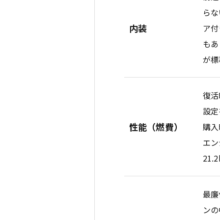
らな
内装
ア付
もあ
が標
復活
設定
性能（燃費）
購入
エン
21.
最廉
ンの