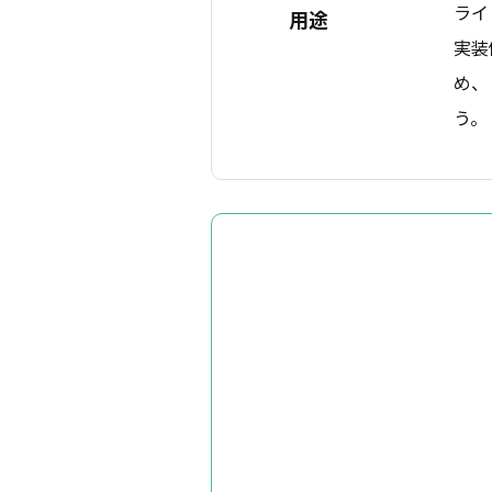
ライ
用途
実装
め、
う。