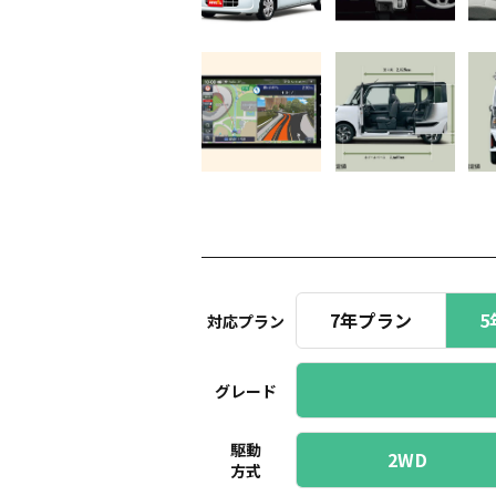
7年プラン
5
対応プラン
グレード
駆動
2WD
方式