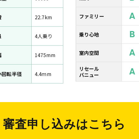
A
ファミリー
費
22.7km
B
乗り心地
員
4人乗り
A
室内空間
幅
1475mm
リセール
A
小回転半径
4.4ｍm
バニュー
審査申し込みはこちら