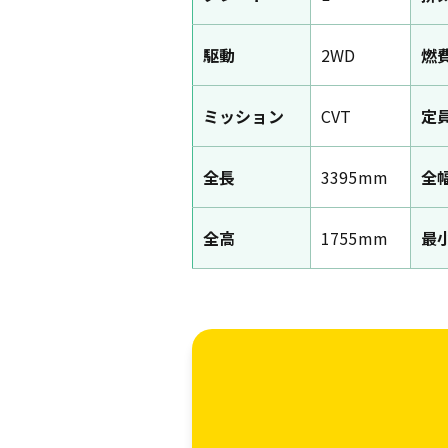
駆動
2WD
燃
ミッション
CVT
定
全長
3395mm
全
全高
1755mm
最