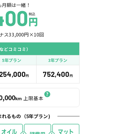
も月額は一緒！
400
税込
円
ナス
33,000
円×
10
回
などコミコミ）
5年プラン
3年プラン
,254,000
752,400
円
円
0,000
上限基本
km
まれるもの（
5
年プラン)