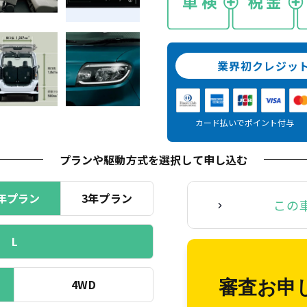
業界初クレジッ
カード払いでポイント付与
プランや駆動方式を選択
して申し込む
年プラン
3年プラン
この
L
4WD
審査お申