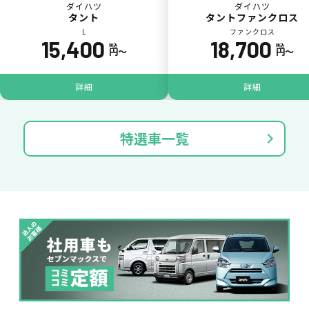
ダイハツ
ダイハツ
タント
タントファンクロス
L
ファンクロス
15,400
18,700
税込
税込
円〜
円〜
パンク
ガラス破損
詳細
詳細
特選車一覧
落書き
バンパー
いたずら
破損
※たすカッターをご利用頂く場合、免責金額が１回あたり5,000円
掛かります。