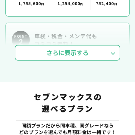
1,755,600
1,254,000
752,400
円
円
円
車検・税金・メンテ代も
POINT
2
コミコミ定額！
車検費用
自動車税
自賠責
セブンマックスの
選べるプラン
同額プランだから同車種、同グレードなら
マット
どのプランを選んでも月額料金は一緒です！
オイル交換
諸費用