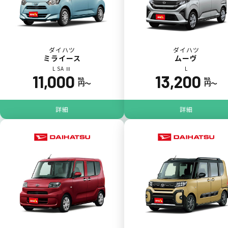
ダイハツ
ダイハツ
ミライース
ムーヴ
L SA Ⅲ
L
11,000
13,200
税込
税込
円〜
円〜
ジョイカル たすカッター3
POINT
5
詳細
詳細