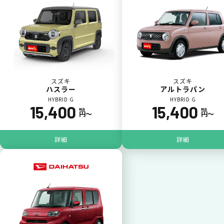
カードで支払い
普段のお買い物同様、お車の月々利用料をカ
ード払いが可能です。
スズキ
スズキ
ハスラー
アルトラパン
HYBRID G
HYBRID G
15,400
15,400
税込
税込
円〜
円〜
詳細
詳細
一括払いが可能
いままで難しかったカーリースの利用料金を
一括（一回）払いで可能。