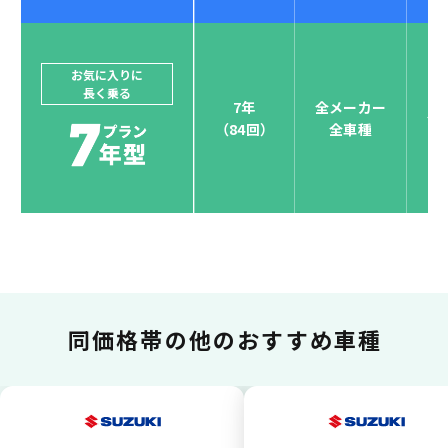
ジョイカルジャパンでは、カーリース決済を国際5大カ
ードブランド対応しています。
他にはないサービスがクレジットカード決済、賢くポ
お気に入りに
長く乗る
イント運用も！
7年
全メーカー
全
（84回）
全車種
お支払い可能カードブランド
お支払いを一元管理！しかも
ポイント還元
同価格帯の
他のおすすめ車種