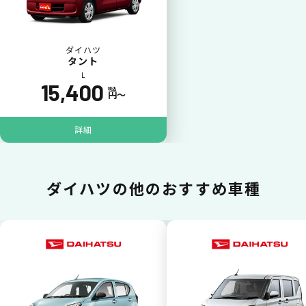
ダイハツ
タント
L
15,400
税込
円〜
ポイントが貯まる
詳細
カーリース料金をカードで支払えるので、ポ
イントが貯まります。
ダイハツの
他のおすすめ車種