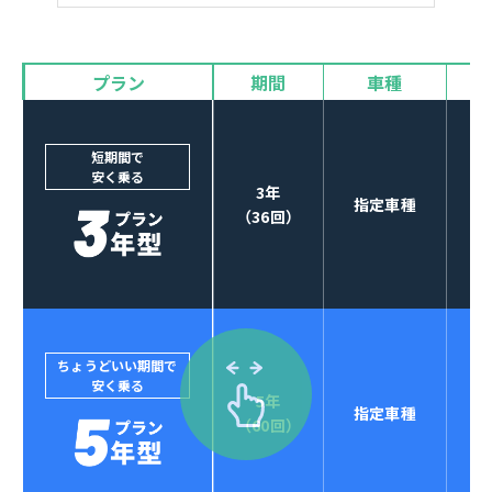
バイザー
プラン
期間
車種
カーナビやETCなど
POINT
3
オプションも選べる！
短期間で
安く乗る
3年
指定車種
（36回）
ちょうどいい期間で
安く乗る
5年
指定車種
セブンマックスなら
（60回）
POINT
4
クレジットカード払い可能