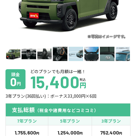
どのプランでも月額は一緒！
頭金
15,400
0
税込
円
円
3
年プラン(
36
回払い)：ボーナス
33,000
円×
6
回
支払総額
（税金や諸費用などコミコミ）
7年プラン
5年プラン
3年プラン
1,755,600
1,254,000
752,400
円
円
円