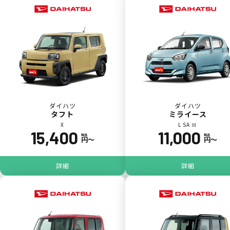
ダイハツ
ダイハツ
タフト
ミライース
X
L SA Ⅲ
15,400
11,000
税込
税込
円〜
円〜
ジョイカル たすカッター3
POINT
5
詳細
詳細