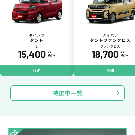
ダイハツ
ダイハツ
タント
タントファンクロス
L
ファンクロス
15,400
18,700
税込
税込
円〜
円〜
パンク
ガラス破損
詳細
詳細
特選車一覧