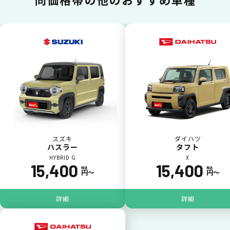
カードで支払い
普段のお買い物同様、お車の月々利用料をカ
ード払いが可能です。
スズキ
ダイハツ
ハスラー
タフト
HYBRID G
X
15,400
15,400
税込
税込
円〜
円〜
詳細
詳細