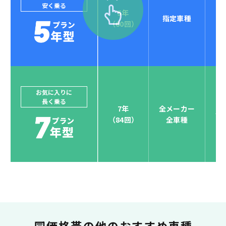
安く乗る
5年
指定車種
セブンマックスなら
（60回）
POINT
4
クレジットカード払い可能
ジョイカルジャパンでは、カーリース決済を国際5大カ
ードブランド対応しています。
他にはないサービスがクレジットカード決済、賢くポ
お気に入りに
長く乗る
イント運用も！
7年
全メーカー
全
（84回）
全車種
お支払い可能カードブランド
お支払いを一元管理！しかも
ポイント還元
同価格帯の
他のおすすめ車種