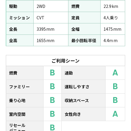
駆動
2WD
燃費
22.9km
ミッション
CVT
定員
4人乗り
全長
3395mm
全幅
1475mm
全高
1655mm
最小回転半径
4.4ｍm
ご利用シーン
B
A
燃費
通勤
B
B
ファミリー
運転しやすさ
B
B
乗り心地
収納スペース
B
A
室内空間
女性向き
B
リセール
バニュー