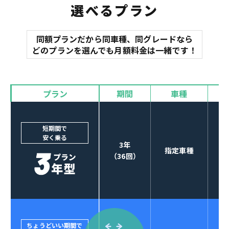
選べるプラン
同額プランだから同車種、同グレードなら
マット
どのプランを選んでも月額料金は一緒です！
オイル交換
諸費用
バイザー
プラン
期間
車種
カーナビやETCなど
POINT
3
オプションも選べる！
短期間で
安く乗る
3年
指定車種
（36回）
ちょうどいい期間で