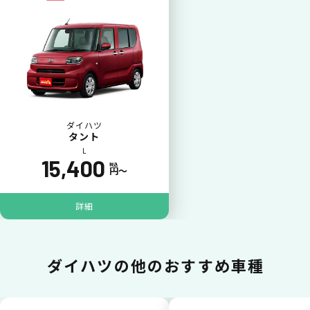
一括払いが可能
いままで難しかったカーリースの利用料金を
一括（一回）払いで可能。
ダイハツ
タント
L
15,400
税込
円〜
ポイントが貯まる
詳細
カーリース料金をカードで支払えるので、ポ
イントが貯まります。
ダイハツの
他のおすすめ車種