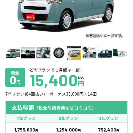
どのプランでも月額は一緒！
頭金
15,400
0
税込
円
円
7
年プラン(
84
回払い)：ボーナス
33,000
円×
14
回
支払総額
（税金や諸費用などコミコミ）
7年プラン
5年プラン
3年プラン
1,755,600
1,254,000
752,400
円
円
円