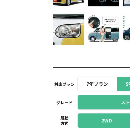
7年プラン
5
対応プラン
スト
グレード
駆動
2WD
方式