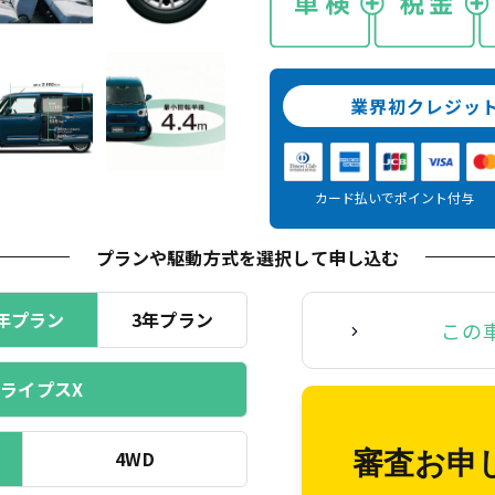
業界初クレジッ
カード払いでポイント付与
プランや駆動方式を選択
して申し込む
年プラン
3年プラン
この
ライプスX
4WD
審査お申