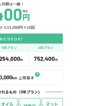
も月額は一緒！
400
税込
円
ナス
33,000
円×
10
回
などコミコミ）
5年プラン
3年プラン
,254,000
752,400
円
円
0,000
上限基本
km
まれるもの（
5
年プラン)