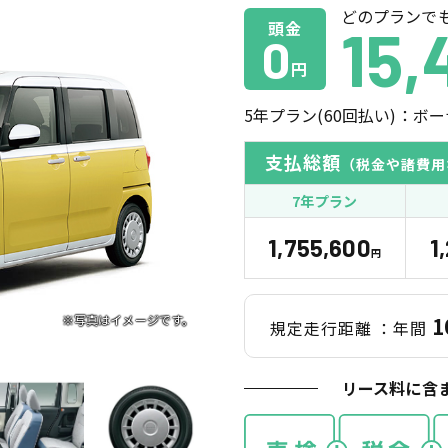
どのプランで
頭金
15,
0
円
5
年プラン(
60
回払い)：ボー
支払総額
（税金や諸費用
7年プラン
1,755,600
1
円
1
規定走行距離
：年間
リース料に含