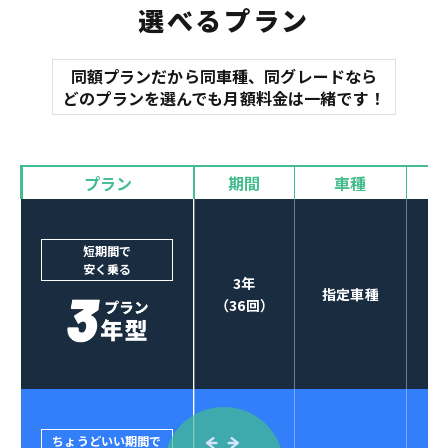
選べるプラン
同額プランだから同車種、同グレードなら
マット
どのプランを選んでも月額料金は一緒です！
オイル交換
諸費用
バイザー
プラン
期間
車種
カーナビやETCなど
POINT
3
オプションも選べる！
短期間で
安く乗る
3年
指定車種
（36回）
ちょうどいい期間で