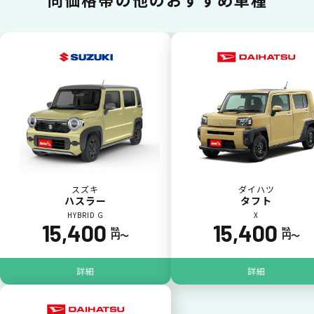
カードで支払い
普段のお買い物同様、お車の月々利用料をカ
ード払いが可能です。
スズキ
ダイハツ
ハスラー
タフト
HYBRID G
X
15,400
15,400
税込
税込
円〜
円〜
詳細
詳細