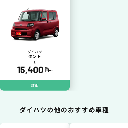
一括払いが可能
いままで難しかったカーリースの利用料金を
一括（一回）払いで可能。
ダイハツ
タント
L
15,400
税込
円〜
ポイントが貯まる
詳細
カーリース料金をカードで支払えるので、ポ
イントが貯まります。
ダイハツの
他のおすすめ車種