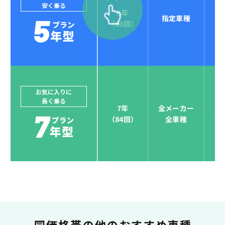
安く乗る
5年
指定車種
セブンマックスなら
（60回）
POINT
4
クレジットカード払い可能
ジョイカルジャパンでは、カーリース決済を国際5大カ
ードブランド対応しています。
他にはないサービスがクレジットカード決済、賢くポ
お気に入りに
長く乗る
イント運用も！
7年
全メーカー
全
（84回）
全車種
お支払い可能カードブランド
お支払いを一元管理！しかも
ポイント還元
同価格帯の
他のおすすめ車種