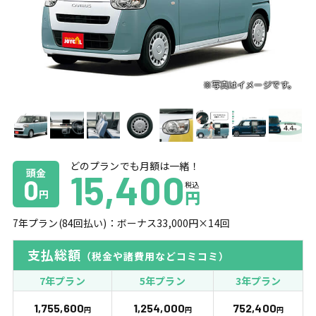
どのプランでも月額は一緒！
頭金
15,400
0
税込
円
円
7
年プラン(
84
回払い)：ボーナス
33,000
円×
14
回
支払総額
（税金や諸費用などコミコミ）
7年プラン
5年プラン
3年プラン
1,755,600
1,254,000
752,400
円
円
円