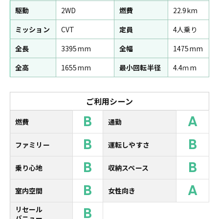
駆動
2WD
燃費
22.9km
ミッション
CVT
定員
4人乗り
全長
3395mm
全幅
1475mm
全高
1655mm
最小回転半径
4.4ｍm
ご利用シーン
B
A
燃費
通勤
B
B
ファミリー
運転しやすさ
B
B
乗り心地
収納スペース
B
A
室内空間
女性向き
B
リセール
バニュー