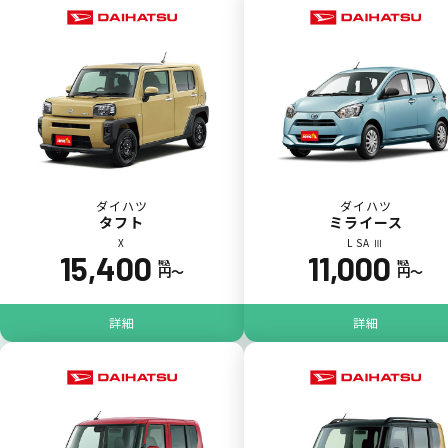
ダイハツ
ダイハツ
タフト
ミライース
X
L SA Ⅲ
15,400
11,000
税込
税込
円〜
円〜
ジョイカル たすカッター3
POINT
5
詳細
詳細