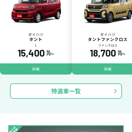
ダイハツ
ダイハツ
タント
タントファンクロス
L
ファンクロス
15,400
18,700
税込
税込
円〜
円〜
パンク
ガラス破損
詳細
詳細
特選車一覧