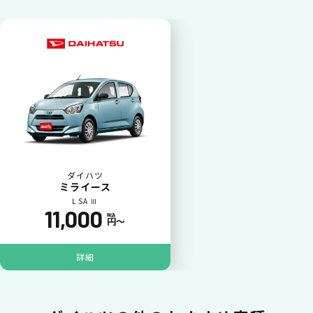
カードで支払い
普段のお買い物同様、お車の月々利用料をカ
ード払いが可能です。
ダイハツ
ミライース
L SA Ⅲ
11,000
税込
円〜
詳細
一括払いが可能