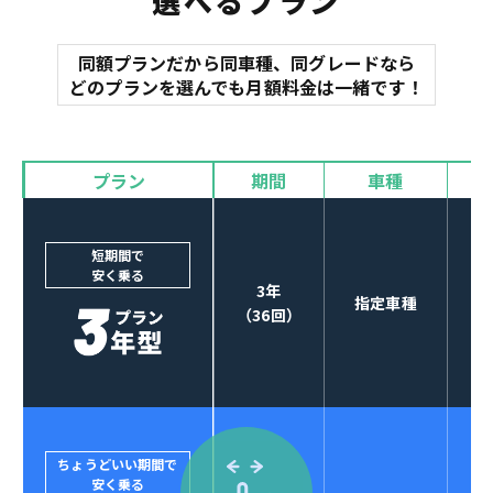
選べるプラン
同額プランだから同車種、同グレードなら
マット
どのプランを選んでも月額料金は一緒です！
オイル交換
諸費用
バイザー
プラン
期間
車種
カーナビやETCなど
POINT
3
オプションも選べる！
短期間で
安く乗る
3年
指定車種
（36回）
ちょうどいい期間で
安く乗る