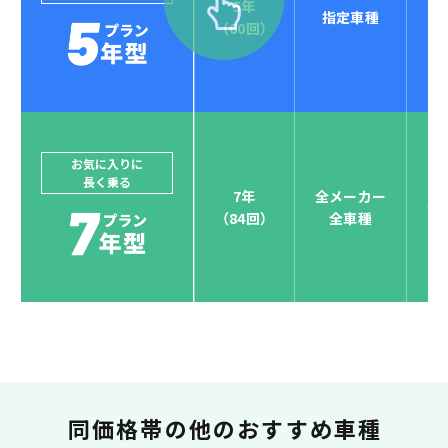
5年
指定車種
セブンマックスなら
（60回）
POINT
4
クレジットカード払い可能
ジョイカルジャパンでは、カーリース決済を国際5大カ
ードブランド対応しています。
他にはないサービスがクレジットカード決済、賢くポ
お気に入りに
長く乗る
イント運用も！
7年
全メーカー
全
（84回）
全車種
お支払い可能カードブランド
お支払いを一元管理！しかも
ポイント還元
同価格帯の
他のおすすめ車種