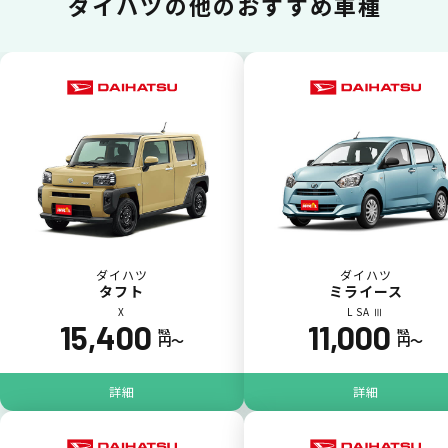
ダイハツの
他のおすすめ車種
いままで難しかったカーリースの利用料金を
一括（一回）払いで可能。
ポイントが貯まる
ダイハツ
ダイハツ
タフト
ミライース
X
L SA Ⅲ
15,400
11,000
カーリース料金をカードで支払えるので、ポ
税込
税込
円〜
円〜
イントが貯まります。
詳細
詳細