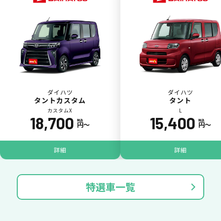
ダイハツ
ダイハツ
タントカスタム
タント
カスタムX
L
18,700
15,400
税込
税込
円〜
円〜
ジョイカル たすカッター3
POINT
5
詳細
詳細
特選車一覧