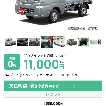
どのプランでも月額は一緒！
頭金
11,000
0
税込
円
円
7
年プラン(
84
回払い)：ボーナス
33,000
円×
14
回
支払総額
（税金や諸費用などコミコミ）
7年プラン
1,386,000
円