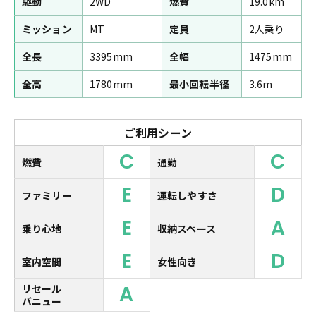
駆動
2WD
燃費
19.0km
ミッション
MT
定員
2人乗り
全長
3395mm
全幅
1475mm
全高
1780mm
最小回転半径
3.6m
ご利用シーン
C
C
燃費
通勤
E
D
ファミリー
運転しやすさ
E
A
乗り心地
収納スペース
E
D
室内空間
女性向き
A
リセール
バニュー