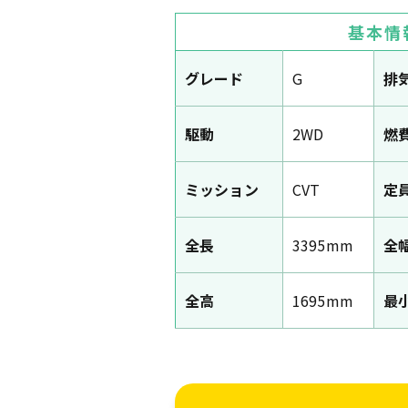
基本情
グレード
G
排
駆動
2WD
燃
ミッション
CVT
定
全長
3395mm
全
全高
1695mm
最