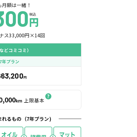
も月額は一緒！
300
税込
円
ナス
33,000
円×
14
回
などコミコミ）
7年プラン
663,200
円
0,000
上限基本
km
まれるもの（
7
年プラン)