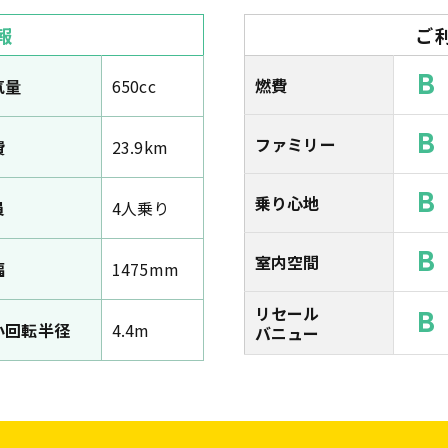
報
ご
B
燃費
気量
650cc
B
ファミリー
費
23.9km
B
乗り心地
員
4人乗り
B
室内空間
幅
1475mm
リセール
B
小回転半径
4.4m
バニュー