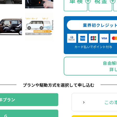
業界初クレジッ
カード払いでポイント付与
自由解
詳
プランや駆動方式を選択
して申し込む
年プラン
この
G