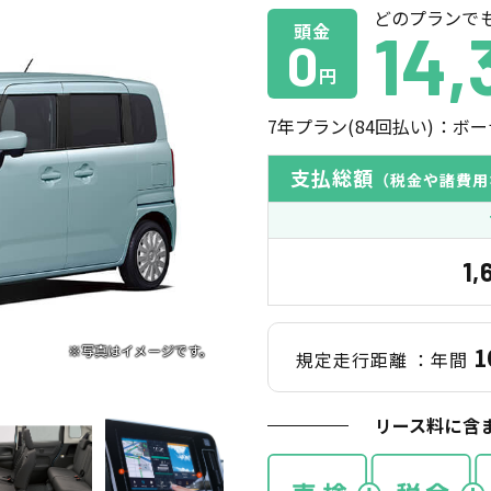
どのプランで
頭金
14,
0
円
7
年プラン(
84
回払い)：ボー
支払総額
（税金や諸費用
1,
1
規定走行距離
：年間
リース料に含