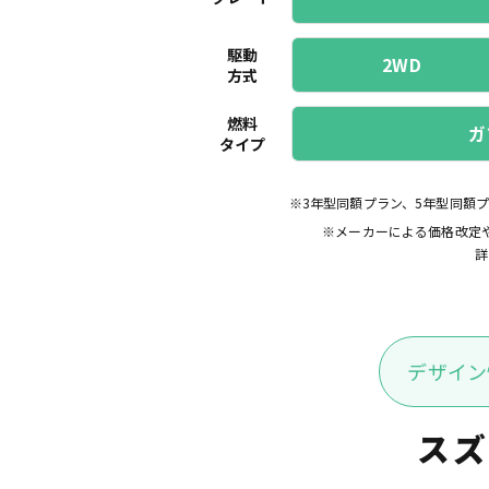
駆動
2WD
方式
燃料
ガ
タイプ
※3年型同額プラン、5年型同額
※メーカーによる価格改定
詳
デザイン
スズ