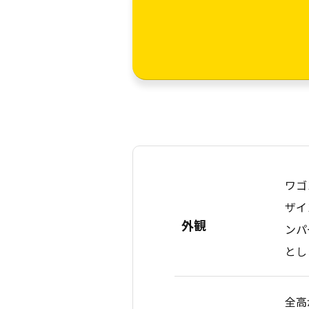
ワゴ
ザイ
外観
ンパ
とし
全高