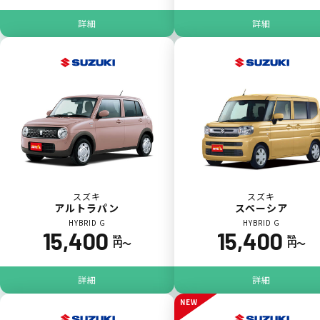
詳細
詳細
いままで難しかったカーリースの利用料金を
一括（一回）払いで可能。
ポイントが貯まる
スズキ
スズキ
アルトラパン
スペーシア
HYBRID G
HYBRID G
15,400
15,400
カーリース料金をカードで支払えるので、ポ
税込
税込
円〜
円〜
イントが貯まります。
詳細
詳細
NEW