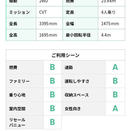
駆動
2WD
燃費
23.9km
ミッション
CVT
定員
4人乗り
全長
3395mm
全幅
1475mm
全高
1695mm
最小回転半径
4.4m
ご利用シーン
B
A
燃費
通勤
B
B
ファミリー
運転しやすさ
B
B
乗り心地
収納スペース
B
A
室内空間
女性向き
B
リセール
バニュー