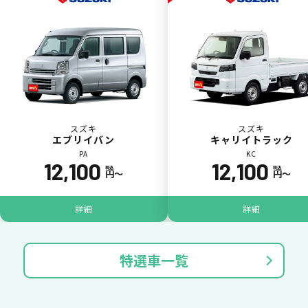
スズキ
スズキ
エブリイバン
キャリイトラック
PA
KC
12,100
12,100
税込
税込
円〜
円〜
ジョイカル たすカッター3
POINT
5
詳細
詳細
特選車一覧