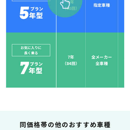
5年
指定車種
セブンマックスなら
（60回）
POINT
4
クレジットカード払い可能
ジョイカルジャパンでは、カーリース決済を国際5大カ
ードブランド対応しています。
他にはないサービスがクレジットカード決済、賢くポ
お気に入りに
長く乗る
イント運用も！
7年
全メーカー
全
（84回）
全車種
お支払い可能カードブランド
お支払いを一元管理！しかも
ポイント還元
同価格帯の
他のおすすめ車種