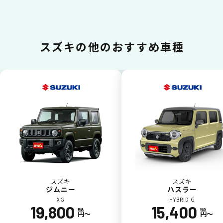
スズキの
他のおすすめ車種
カードで支払い
普段のお買い物同様、お車の月々利用料をカ
ード払いが可能です。
スズキ
スズキ
ジムニー
ハスラー
XG
HYBRID G
19,800
15,400
税込
税込
一括払いが可能
円〜
円〜