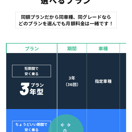
選べるプラン
同額プランだから同車種、同グレードなら
マット
どのプランを選んでも月額料金は一緒です！
オイル交換
諸費用
バイザー
プラン
期間
車種
カーナビやETCなど
POINT
3
オプションも選べる！
短期間で
安く乗る
3年
指定車種
（36回）
ちょうどいい期間で
安く乗る