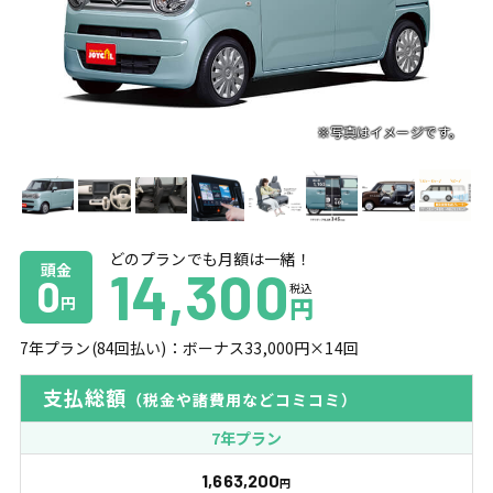
どのプランでも月額は一緒！
頭金
14,300
0
税込
円
円
7
年プラン(
84
回払い)：ボーナス
33,000
円×
14
回
支払総額
（税金や諸費用などコミコミ）
7年プラン
1,663,200
円